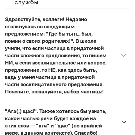
службы
Управление в русском языке
Правила русской орфографии и пунктуации
Словари русского языка как государственного
Словарь русских имён
(1956)
Словарь методических терминов
Здравствуйте, коллеги! Недавно
столкнулась со следующим
Справочники
предложением: "Где бы ты н... был,
помни о своих родителях!". В школе
Правила русской орфографии и пунктуации
Русский язык. Краткий теоретический курс
учили, что если частица в придаточной
для школьников
части сложного предложения, то пишем
Письмовник
НИ, а если восклицательное или вопрос.
Справочник по пунктуации
предложение, то НЕ, как здесь быть,
Словарь-справочник трудностей
ведь у меня частица в придаточной
Справочник по фразеологии
Азбучные истины
части восклицательного предложения.
Словарь-справочник непростые слова
Поясните, пожалуйста, выбор частицы!
Все справочники портала
Правильно:
Где бы ты ни был, помни о своих
родителях!
Частица
не
пишется в независимых
"Ага(,) щас!". Также хотелось бы узнать,
восклицательных предложениях:
Где ты только
какой частью речи будет каждое из
Журнал
не был!
этих слов — "ага" и "щас" (по крайней
Страница ответа
Новости и события
мере, в данном контексте). Спасибо!