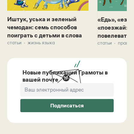
Иштук, уська и зеленый
«Едь», «езж
чемодан: семь способов
«поезжай»? 
поиграть с детьми в слова
повелевать 
статьи
жизнь языка
статьи
правил
Новые публикации Грамоты в
вашей почте
Подписаться