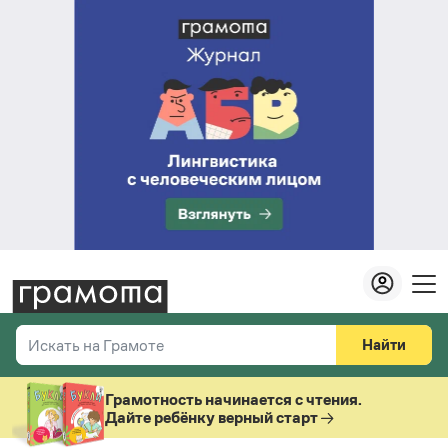
Найти
Искать на Грамоте
Везде
Справочная служба