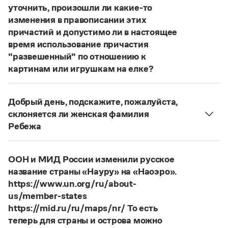
Статьи
уточнить, произошли ли какие-то
Монологи
изменения в правописании этих
Интервью
причастий и допустимо ли в настоящее
Лекции и подкасты
время использование причастия
Рекомендуем
"развешенный" по отношению к
картинам или игрушкам на елке?
ответ
Наш
2014 года по-прежнему актуален.
Учебник Грамоты
Авторы пособий, о которых Вы говорите, почему-
Добрый день, подскажите, пожалуйста,
то игнорируют рекомендации нормативных
Правила русского языка: от азов до тонкостей
склоняется ли женская фамилия
Интерактивные упражнения: от простого к сложному
словарей русского языка, в которых указан глагол
Ребежа
Скороговорки
развесить
(от него образована форма
Фамилия
Ребежа
склоняется (и мужская,
развешенный
) со значением «повесить в разных
и женская).
местах (несколько, много предметов)». Ср.:
ООН и МИД России изменили русское
Страница ответа
Издательство
Я знаю, что на стенах своей квартиры вы
название страны «Науру» на «Наоэро».
развесили разные географические карты
https://www.un.org/ru/about-
Словари
(И. С. Тургенев, Бретер). И эти карты, безусловно,
us/member-states
Научпоп
развешены.
https://mid.ru/ru/maps/nr/ То есть
Учебники и справочники
теперь для страны и острова можно
Все книги
Страница ответа