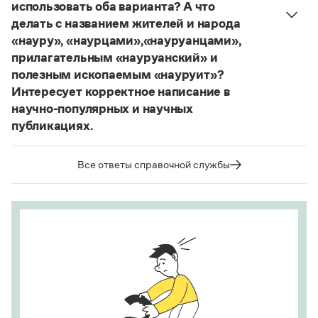
использовать оба варианта? А что
делать с названием жителей и народа
«науру», «наурцами»,«науруанцами»,
прилагательным «науруанский» и
полезным ископаемым «науруит»?
Интересует корректное написание в
научно-популярных и научных
публикациях.
Изменение касается только официального
названия государства. Все остальные слова,
Все ответы справочной службы
образованные от топонима
Науру
, никуда из
русского языка не делись и по-прежнему могут
быть использованы в любых текстах. Здесь
можно осторожно вспомнить (хотя мы и вступаем
на скользкую дорожку, уводящую в бездну
острейших дискуссий), что в русском языке
осталось прилагательное
белорусский
, хотя
официальное название государства изменилось
на
Республика Беларусь
. И
молдаване
остались в