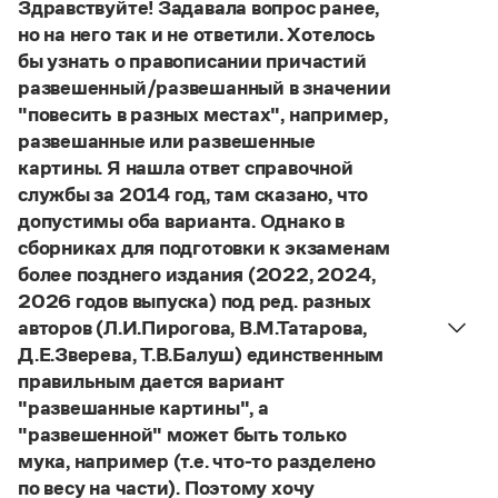
Управление в русском языке
Правила русской орфографии и пунктуации
Здравствуйте! Задавала вопрос ранее,
Словари русского языка как государственного
Словарь русских имён
(1956)
но на него так и не ответили. Хотелось
Словарь методических терминов
бы узнать о правописании причастий
развешенный/развешанный в значении
Справочники
"повесить в разных местах", например,
развешанные или развешенные
Правила русской орфографии и пунктуации
картины. Я нашла ответ справочной
Русский язык. Краткий теоретический курс
службы за 2014 год, там сказано, что
для школьников
Письмовник
допустимы оба варианта. Однако в
Справочник по пунктуации
сборниках для подготовки к экзаменам
Словарь-справочник трудностей
более позднего издания (2022, 2024,
Справочник по фразеологии
2026 годов выпуска) под ред. разных
Азбучные истины
авторов (Л.И.Пирогова, В.М.Татарова,
Словарь-справочник непростые слова
Все справочники портала
Д.Е.Зверева, Т.В.Балуш) единственным
правильным дается вариант
"развешанные картины", а
"развешенной" может быть только
Журнал
мука, например (т.е. что-то разделено
по весу на части). Поэтому хочу
Новости и события