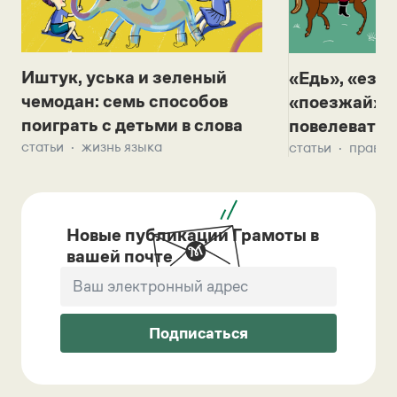
Иштук, уська и зеленый
«Едь», «езж
чемодан: семь способов
«поезжай»? 
поиграть с детьми в слова
повелевать 
статьи
жизнь языка
статьи
правил
Новые публикации Грамоты в
вашей почте
Подписаться