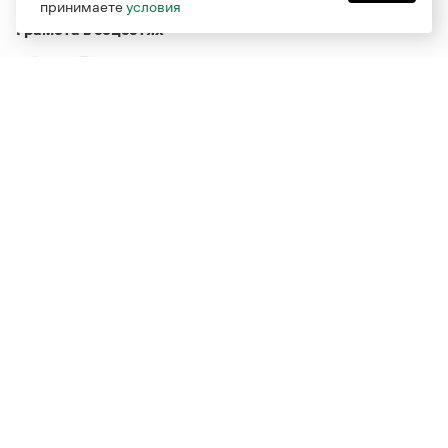
принимаете
условия
Грамота в соцсетях
Функционирует при финансовой поддержке Министерства
цифрового развития, связи и массовых коммуникаций
Российской Федерации
Перейти на старую версию
Грамоты
© Грамота.ru, 2000 – 2026
Свидетельство о регистрации СМИ: ЭЛ № ФС 77 - 84700,
выдано 10.02.2023
Дизайн — Мария Екимова /
Мотка
Реклама