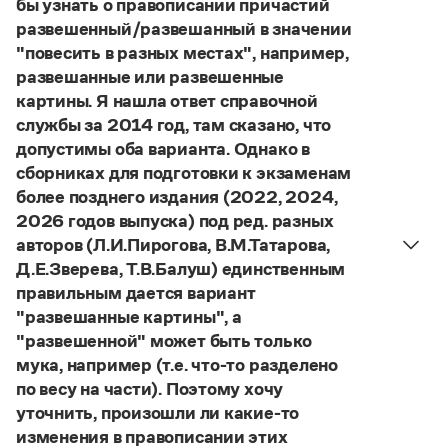
бы узнать о правописании причастий
Управление в русском языке
Правила русской орфографии и пунктуации
Словари русского языка как государственного
развешенный/развешанный в значении
Словарь русских имён
(1956)
"повесить в разных местах", например,
Словарь методических терминов
развешанные или развешенные
Справочники
картины. Я нашла ответ справочной
службы за 2014 год, там сказано, что
Правила русской орфографии и пунктуации
допустимы оба варианта. Однако в
Русский язык. Краткий теоретический курс
сборниках для подготовки к экзаменам
для школьников
более позднего издания (2022, 2024,
Письмовник
Справочник по пунктуации
2026 годов выпуска) под ред. разных
Словарь-справочник трудностей
авторов (Л.И.Пирогова, В.М.Татарова,
Справочник по фразеологии
Д.Е.Зверева, Т.В.Балуш) единственным
Азбучные истины
правильным дается вариант
Словарь-справочник непростые слова
"развешанные картины", а
Все справочники портала
"развешенной" может быть только
мука, например (т.е. что-то разделено
по весу на части). Поэтому хочу
Журнал
уточнить, произошли ли какие-то
изменения в правописании этих
Новости и события