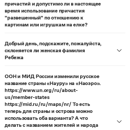
Статьи
причастий и допустимо ли в настоящее
Монологи
время использование причастия
Интервью
"развешенный" по отношению к
Лекции и подкасты
картинам или игрушкам на елке?
Рекомендуем
ответ
Наш
2014 года по-прежнему актуален.
Авторы пособий, о которых Вы говорите, почему-
Добрый день, подскажите, пожалуйста,
то игнорируют рекомендации нормативных
Учебник Грамоты
склоняется ли женская фамилия
словарей русского языка, в которых указан глагол
Ребежа
развесить
(от него образована форма
Правила русского языка: от азов до тонкостей
Фамилия
Ребежа
склоняется (и мужская, и
развешенный
) со значением «повесить в разных
Интерактивные упражнения: от простого к сложному
женская).
Скороговорки
местах (несколько, много предметов)». Ср.:
Я
ООН и МИД России изменили русское
Страница ответа
знаю, что на стенах своей квартиры вы развесили
название страны «Науру» на «Наоэро».
разные географические карты.
И. С. Тургенев,
https://www.un.org/ru/about-
Издательство
Бретер. И эти карты, безусловно, развешены.
us/member-states
https://mid.ru/ru/maps/nr/ То есть
Страница ответа
Словари
теперь для страны и острова можно
Научпоп
использовать оба варианта? А что
Учебники и справочники
делать с названием жителей и народа
Все книги