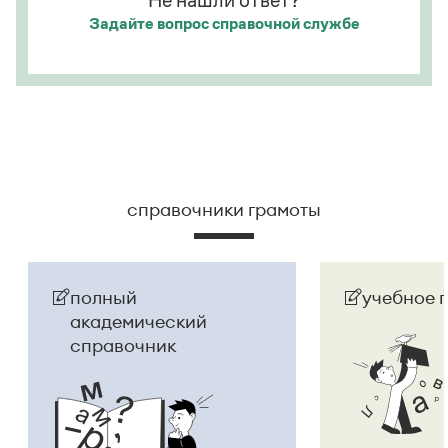
Не нашли ответ?
Задайте вопрос
справочной службе
Страница ответа
справочники грамоты
полный
учебное 
академический
справочник