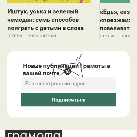
Иштук, уська и зеленый
«Едь», «езж
чемодан: семь способов
«поезжай»? 
поиграть с детьми в слова
повелевать 
статьи
жизнь языка
статьи
правил
Новые публикации Грамоты в
вашей почте
Подписаться