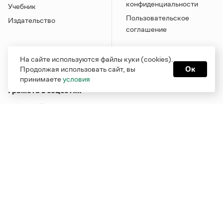
конфиденциальности
Учебник
Пользовательское
Издательство
соглашение
На сайте используются файлы куки (cookies).
Продолжая использовать сайт, вы
Ок
принимаете
условия
Грамота в соцсетях
Функционирует при финансовой поддержке Министерства
цифрового развития, связи и массовых коммуникаций
Российской Федерации
Перейти на старую версию
Грамоты
© Грамота.ru, 2000 – 2026