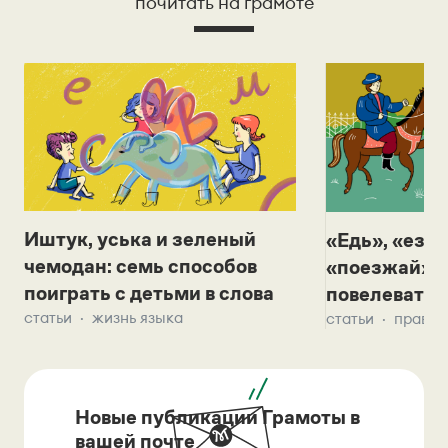
почитать на грамоте
Иштук, уська и зеленый
«Едь», «езж
чемодан: семь способов
«поезжай»? 
поиграть с детьми в слова
повелевать 
статьи
жизнь языка
статьи
правил
Новые публикации Грамоты в
вашей почте