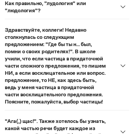
Управление в русском языке
Правила русской орфографии и пунктуации
Как правильно, "лудология" или
Словари русского языка как государственного
Словарь русских имён
(1956)
"людология"?
Словарь методических терминов
В научных текстах неологизм, используемый для
обозначения теории игры и связанных с нею
Справочники
Здравствуйте, коллеги! Недавно
понятий, представлен в двух вариантах:
лудология
столкнулась со следующим
и
людология
(от лат. ludus — 'игра').
Правила русской орфографии и пунктуации
предложением: "Где бы ты н... был,
О «правильном» варианте слова можно говорить,
Русский язык. Краткий теоретический курс
помни о своих родителях!". В школе
для школьников
если оно кодифицировано в нормативных
учили, что если частица в придаточной
Письмовник
словарях русского языка. Пока же такой
Справочник по пунктуации
части сложного предложения, то пишем
словарной фиксацией мы не располагаем.
Словарь-справочник трудностей
НИ, а если восклицательное или вопрос.
Справочник по фразеологии
Страница ответа
предложение, то НЕ, как здесь быть,
Азбучные истины
ведь у меня частица в придаточной
Словарь-справочник непростые слова
части восклицательного предложения.
Все справочники портала
Поясните, пожалуйста, выбор частицы!
Правильно:
Где бы ты ни был, помни о своих
родителях!
Частица
не
пишется в независимых
Журнал
"Ага(,) щас!". Также хотелось бы узнать,
восклицательных предложениях:
Где ты только
какой частью речи будет каждое из
Новости и события
не был!