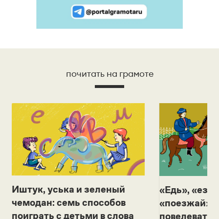
почитать на грамоте
Иштук, уська и зеленый
«Едь», «езж
чемодан: семь способов
«поезжай»? 
поиграть с детьми в слова
повелевать 