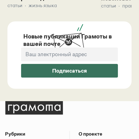
статьи
жизнь языка
статьи
правил
Новые публикации Грамоты в
вашей почте
Подписаться
Рубрики
О проекте