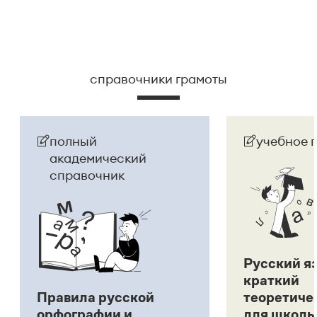
справочники грамоты
полный
учебное 
академический
справочник
Русский я
краткий
Правила русской
теоретиче
орфографии и
для школь