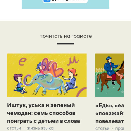
почитать на грамоте
Иштук, уська и зеленый
«Едь», «езж
чемодан: семь способов
«поезжай»? 
поиграть с детьми в слова
повелевать 
статьи
жизнь языка
статьи
правил