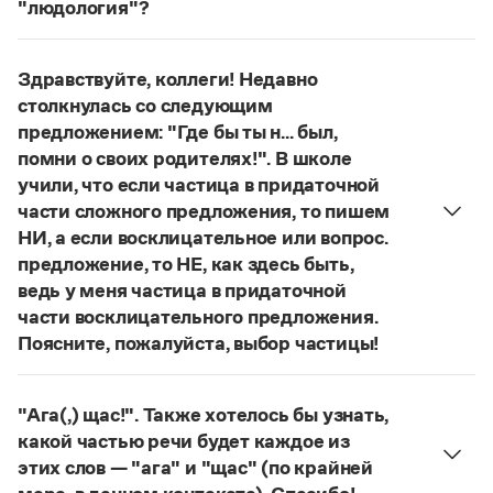
Управление в русском языке
Правила русской орфографии и пунктуации
"людология"?
Словари русского языка как государственного
Словарь русских имён
(1956)
В научных текстах неологизм, используемый для
Словарь методических терминов
обозначения теории игры и связанных с нею
Здравствуйте, коллеги! Недавно
понятий, представлен в двух вариантах:
лудология
Справочники
столкнулась со следующим
и
людология
(от лат. ludus — 'игра').
предложением: "Где бы ты н... был,
О «правильном» варианте слова можно говорить,
Правила русской орфографии и пунктуации
помни о своих родителях!". В школе
если оно кодифицировано в нормативных
Русский язык. Краткий теоретический курс
учили, что если частица в придаточной
словарях русского языка. Пока же такой
для школьников
части сложного предложения, то пишем
Письмовник
словарной фиксацией мы не располагаем.
НИ, а если восклицательное или вопрос.
Справочник по пунктуации
Страница ответа
Словарь-справочник трудностей
предложение, то НЕ, как здесь быть,
Справочник по фразеологии
ведь у меня частица в придаточной
Азбучные истины
части восклицательного предложения.
Словарь-справочник непростые слова
Поясните, пожалуйста, выбор частицы!
Все справочники портала
Правильно:
Где бы ты ни был, помни о своих
родителях!
Частица
не
пишется в независимых
"Ага(,) щас!". Также хотелось бы узнать,
восклицательных предложениях:
Где ты только
Журнал
какой частью речи будет каждое из
не был!
этих слов — "ага" и "щас" (по крайней
Новости и события
Страница ответа