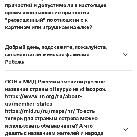
Статьи
причастий и допустимо ли в настоящее
Монологи
время использование причастия
Интервью
"развешенный" по отношению к
Лекции и подкасты
картинам или игрушкам на елке?
Рекомендуем
ответ
Наш
2014 года по-прежнему актуален.
Авторы пособий, о которых Вы говорите, почему-
Добрый день, подскажите, пожалуйста,
то игнорируют рекомендации нормативных
Учебник Грамоты
склоняется ли женская фамилия
словарей русского языка, в которых указан глагол
Ребежа
развесить
(от него образована форма
Правила русского языка: от азов до тонкостей
Фамилия
Ребежа
склоняется (и мужская,
Интерактивные упражнения: от простого к сложному
развешенный
) со значением «повесить в разных
и женская).
Скороговорки
местах (несколько, много предметов)». Ср.:
ООН и МИД России изменили русское
Страница ответа
Я знаю, что на стенах своей квартиры вы
название страны «Науру» на «Наоэро».
развесили разные географические карты
https://www.un.org/ru/about-
Издательство
(И. С. Тургенев. Бретер). И эти карты, безусловно,
us/member-states
развешены.
https://mid.ru/ru/maps/nr/ То есть
Словари
теперь для страны и острова можно
Страница ответа
Научпоп
использовать оба варианта? А что
Учебники и справочники
Все книги
делать с названием жителей и народа