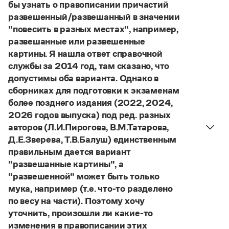
Управление в русском языке
Правила русской орфографии и пунктуации
бы узнать о правописании причастий
Словари русского языка как государственного
Словарь русских имён
(1956)
развешенный/развешанный в значении
Словарь методических терминов
"повесить в разных местах", например,
развешанные или развешенные
Справочники
картины. Я нашла ответ справочной
службы за 2014 год, там сказано, что
Правила русской орфографии и пунктуации
допустимы оба варианта. Однако в
Русский язык. Краткий теоретический курс
сборниках для подготовки к экзаменам
для школьников
Письмовник
более позднего издания (2022, 2024,
Справочник по пунктуации
2026 годов выпуска) под ред. разных
Словарь-справочник трудностей
авторов (Л.И.Пирогова, В.М.Татарова,
Справочник по фразеологии
Д.Е.Зверева, Т.В.Балуш) единственным
Азбучные истины
правильным дается вариант
Словарь-справочник непростые слова
Все справочники портала
"развешанные картины", а
"развешенной" может быть только
мука, например (т.е. что-то разделено
по весу на части). Поэтому хочу
Журнал
уточнить, произошли ли какие-то
Новости и события
изменения в правописании этих