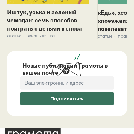
Иштук, уська и зеленый
«Едь», «езж
чемодан: семь способов
«поезжай»? 
поиграть с детьми в слова
повелевать 
статьи
жизнь языка
статьи
правил
Новые публикации Грамоты в
вашей почте
Подписаться