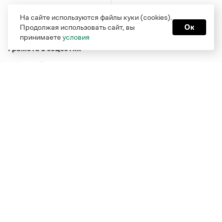
На сайте используются файлы куки (cookies).
Продолжая использовать сайт, вы
Ок
принимаете
условия
Грамота в соцсетях
Функционирует при финансовой поддержке Министерства
цифрового развития, связи и массовых коммуникаций
Российской Федерации
Перейти на старую версию
Грамоты
© Грамота.ru, 2000 – 2026
Свидетельство о регистрации СМИ: ЭЛ № ФС 77 - 84700,
выдано 10.02.2023
Дизайн — Мария Екимова /
Мотка