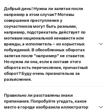
Управление в русском языке
Правила русской орфографии и пунктуации
Словари русского языка как государственного
Словарь русских имён
(1956)
Добрый день! Нужна ли запятая после
Словарь методических терминов
например в этом случае? Мотивы
совершения преступления у
Справочники
соучастников могут быть разными,
например, подстрекатель действует по
Правила русской орфографии и пунктуации
мотивам национальной ненависти или
Русский язык. Краткий теоретический курс
для школьников
вражды, а исполнитель – из корыстных
Письмовник
побуждений. В обособленных оборотах
Справочник по пунктуации
запятая после "например" не ставится.
Словарь-справочник трудностей
Но нужна ли она, если в составе этого
Справочник по фразеологии
оборота есть перечисление, причастный
Азбучные истины
Словарь-справочник непростые слова
оборот? Буду очень признательна за
Все справочники портала
разъяснения.
«Правил русской орфографии и пунктуации»
В § 94
под ред. В. В. Лопатина говорится, что вводные
Правильно ли расставлены знаки
Журнал
слова и сочетания слов, стоящие на границе
препинания. Попробуйте угадать, какое
частей сложного предложения и относящиеся к
место в городе изобразила иллюстратор
Новости и события
следующему за ними предложению,