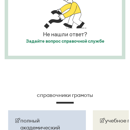
номинаций конкурса — «Лучший проект года»,
национальной ненависти или вражды,
«Инновация сезона» и «Признание аудитории»
.
а исполнитель — из корыстных побуждений
.
Страница ответа
Страница ответа
Не нашли ответ?
Задайте вопрос
справочной службе
справочники грамоты
полный
учебное 
академический