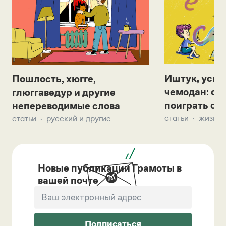
Иштук, уськ
Пошлость, хюгге,
чемодан: се
глюггаведур и другие
поиграть с д
непереводимые слова
статьи
жизнь 
статьи
русский и другие
Новые публикации Грамоты в
вашей почте
Подписаться