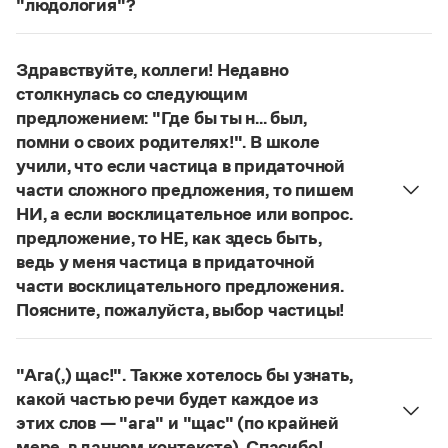
"людология"?
Управление в русском языке
Правила русской орфографии и пунктуации
Словари русского языка как государственного
Словарь русских имён
(1956)
В научных текстах неологизм, используемый для
Словарь методических терминов
обозначения теории игры и связанных с нею
Здравствуйте, коллеги! Недавно
понятий, представлен в двух вариантах:
лудология
столкнулась со следующим
Справочники
и
людология
(от лат. ludus — 'игра').
предложением: "Где бы ты н... был,
О «правильном» варианте слова можно говорить,
Правила русской орфографии и пунктуации
помни о своих родителях!". В школе
если оно кодифицировано в нормативных
Русский язык. Краткий теоретический курс
учили, что если частица в придаточной
словарях русского языка. Пока же такой
для школьников
части сложного предложения, то пишем
Письмовник
словарной фиксацией мы не располагаем.
НИ, а если восклицательное или вопрос.
Справочник по пунктуации
Страница ответа
предложение, то НЕ, как здесь быть,
Словарь-справочник трудностей
Справочник по фразеологии
ведь у меня частица в придаточной
Азбучные истины
части восклицательного предложения.
Словарь-справочник непростые слова
Поясните, пожалуйста, выбор частицы!
Все справочники портала
Правильно:
Где бы ты ни был, помни о своих
родителях!
Частица
не
пишется в независимых
"Ага(,) щас!". Также хотелось бы узнать,
восклицательных предложениях:
Где ты только
Журнал
какой частью речи будет каждое из
не был!
этих слов — "ага" и "щас" (по крайней
Новости и события
Страница ответа
мере, в данном контексте). Спасибо!