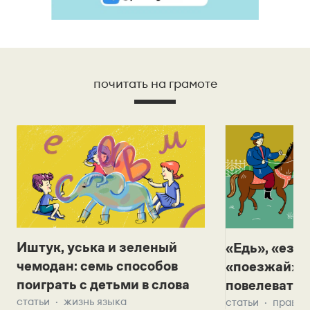
почитать на грамоте
Иштук, уська и зеленый
«Едь», «езж
чемодан: семь способов
«поезжай»? 
поиграть с детьми в слова
повелевать 
статьи
жизнь языка
статьи
правил