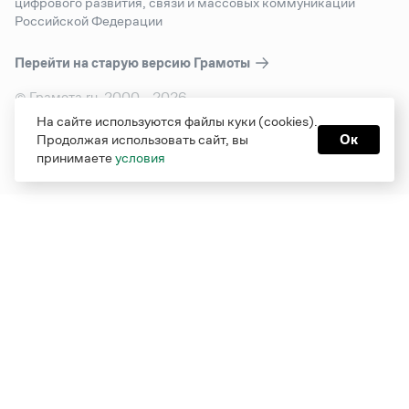
цифрового развития, связи и массовых коммуникаций
Российской Федерации
Перейти на старую версию
Грамоты
© Грамота.ru, 2000 – 2026
Свидетельство о регистрации СМИ: ЭЛ № ФС 77 - 84700,
На сайте используются файлы куки (cookies).
выдано 10.02.2023
Продолжая использовать сайт, вы
Ок
Дизайн — Мария Екимова /
Мотка
принимаете
условия
Реклама