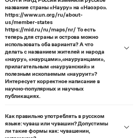
ООН и МИД России изменили русское
Управление в русском языке
Правила русской орфографии и пунктуации
Страница ответа
Словари русского языка как государственного
название страны «Науру» на «Наоэро».
Словарь русских имён
(1956)
https://www.un.org/ru/about-
Словарь методических терминов
us/member-states
Справочники
https://mid.ru/ru/maps/nr/ То есть
теперь для страны и острова можно
Правила русской орфографии и пунктуации
использовать оба варианта? А что
Русский язык. Краткий теоретический курс
делать с названием жителей и народа
для школьников
«науру», «наурцами»,«науруанцами»,
Письмовник
прилагательным «науруанский» и
Справочник по пунктуации
Словарь-справочник трудностей
полезным ископаемым «науруит»?
Справочник по фразеологии
Интересует корректное написание в
Азбучные истины
научно-популярных и научных
Словарь-справочник непростые слова
публикациях.
Все справочники портала
Изменение касается только официального
названия государства. Все остальные слова,
Как правильно употреблять в русском
образованные от топонима
Науру
, никуда из
Журнал
языке: чуваш или чувашин? Допустимы
русского языка не делись и по-прежнему могут
ли такие формы как: чувашенин,
быть использованы в любых текстах. Здесь
Новости и события