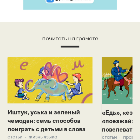
почитать на грамоте
Иштук, уська и зеленый
«Едь», «езж
чемодан: семь способов
«поезжай»? 
поиграть с детьми в слова
повелевать 
статьи
жизнь языка
статьи
правил