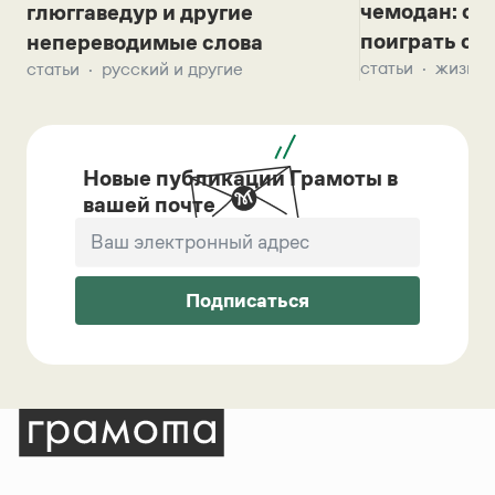
чемодан: се
глюггаведур и другие
поиграть с д
непереводимые слова
статьи
жизнь 
статьи
русский и другие
Новые публикации Грамоты в
вашей почте
Подписаться