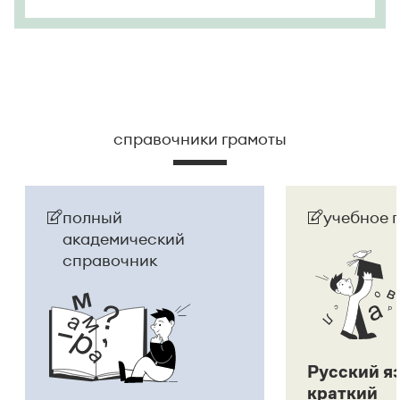
справочники грамоты
полный
учебное 
академический
справочник
Русский я
краткий