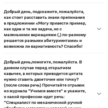
Управление в русском языке
Правила русской орфографии и пунктуации
несогласованное
Вторая запятая нужна:
Словари русского языка как государственного
Словарь русских имён
(1956)
определение
, относящееся к личному
Добрый день, подскажите, пожалуйста,
Словарь методических терминов
местоимению, обособляется.
как стоит расставить знаки препинания
Страница ответа
Справочники
в предложении «Могу привести пример,
как одна и та же задача, но с
Правила русской орфографии и пунктуации
маленькими вариациями (,) по-разному
Русский язык. Краткий теоретический курс
решается разными абитуриентами» и
для школьников
возможна ли вариативность? Спасибо!
Письмовник
Предложение требует редактирования:
Могу
Справочник по пунктуации
Словарь-справочник трудностей
привести пример, как одна и та же задача по-
Добрый день,помогите, пожалуйста. В
Справочник по фразеологии
разному, с маленькими вариациями, решается
Азбучные истины
данном случае перед открытием
разными абитуриентами
;
Могу привести пример,
Словарь-справочник непростые слова
кавычек, в которых приводится цитата
как одна и та же задача правильно, но по-
Все справочники портала
нужно ставить двоеточие или точку?
разному, с маленькими вариациями, решается
(после слова речь) Прочитайте отрывок
разными абитуриентами
.
из журнала "Учимся вместе" и укажите,
Журнал
Страница ответа
о какой профессии идет речь:
"Специалист по механической ручной
Новости и события