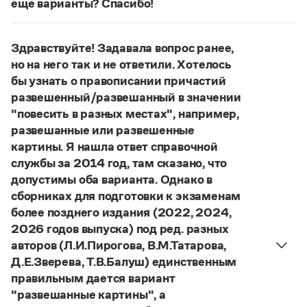
еще варианты? Спасибо!
Управление в русском языке
Правила русской орфографии и пунктуации
Словари русского языка как государственного
Словарь русских имён
(1956)
Сочетание
погодные приметы
отвечает нормам
Словарь методических терминов
литературного языка. Употребляются также
Здравствуйте! Задавала вопрос ранее,
сочетания
приметы (хорошей, плохой) погоды
;
но на него так и не ответили. Хотелось
Справочники
приметы о погоде
;
приметы, относящиеся к
бы узнать о правописании причастий
погоде
.
Правила русской орфографии и пунктуации
развешенный/развешанный в значении
Русский язык. Краткий теоретический курс
Страница ответа
"повесить в разных местах", например,
для школьников
развешанные или развешенные
Письмовник
картины. Я нашла ответ справочной
Справочник по пунктуации
службы за 2014 год, там сказано, что
Словарь-справочник трудностей
Справочник по фразеологии
допустимы оба варианта. Однако в
Азбучные истины
сборниках для подготовки к экзаменам
Словарь-справочник непростые слова
более позднего издания (2022, 2024,
Все справочники портала
2026 годов выпуска) под ред. разных
авторов (Л.И.Пирогова, В.М.Татарова,
Д.Е.Зверева, Т.В.Балуш) единственным
Журнал
правильным дается вариант
"развешанные картины", а
Новости и события