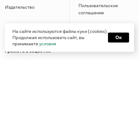
Пользовательское
Издательство
соглашение
На сайте используются файлы куки (cookies).
Продолжая использовать сайт, вы
Ок
принимаете
условия
Грамота в соцсетях
Функционирует при финансовой поддержке Министерства
цифрового развития, связи и массовых коммуникаций
Российской Федерации
Перейти на старую версию
Грамоты
© Грамота.ru, 2000 – 2026
Свидетельство о регистрации СМИ: ЭЛ № ФС 77 - 84700,