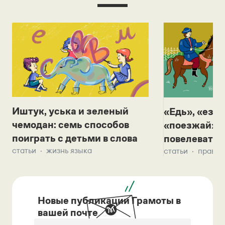
Иштук, уська и зеленый
«Едь», «езж
чемодан: семь способов
«поезжай»? 
поиграть с детьми в слова
повелевать 
статьи
жизнь языка
статьи
правил
Новые публикации Грамоты в
вашей почте