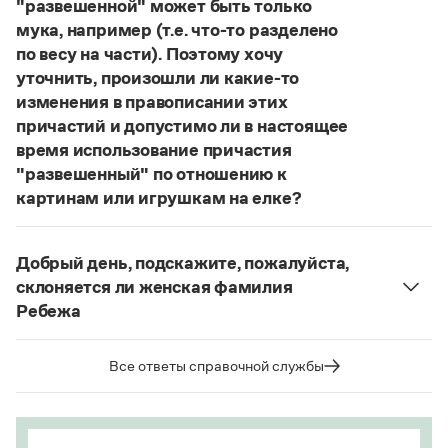
"развешенной" может быть только
Статьи
мука, например (т.е. что-то разделено
Монологи
Интервью
по весу на части). Поэтому хочу
Лекции и подкасты
уточнить, произошли ли какие-то
Рекомендуем
изменения в правописании этих
причастий и допустимо ли в настоящее
время использование причастия
Учебник Грамоты
"развешенный" по отношению к
картинам или игрушкам на елке?
Правила русского языка: от азов до тонкостей
ответ
Наш
2014 года по-прежнему актуален.
Интерактивные упражнения: от простого к сложному
Авторы пособий, о которых Вы говорите, почему-
Скороговорки
Добрый день, подскажите, пожалуйста,
то игнорируют рекомендации нормативных
склоняется ли женская фамилия
словарей русского языка, в которых указан глагол
Ребежа
развесить
(от него образована форма
Издательство
Фамилия
Ребежа
склоняется (и мужская,
развешенный
) со значением «повесить в разных
и женская).
Все ответы справочной службы
местах (несколько, много предметов)». Ср.:
Словари
Страница ответа
Научпоп
Я знаю, что на стенах своей квартиры вы
Учебники и справочники
развесили разные географические карты
Все книги
(И. С. Тургенев. Бретер). И эти карты, безусловно,