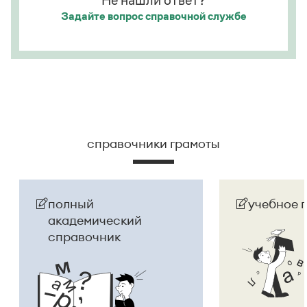
Не нашли ответ?
Задайте вопрос
справочной службе
Страница ответа
справочники грамоты
полный
учебное 
академический
справочник