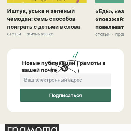
Иштук, уська и зеленый
«Едь», «езж
чемодан: семь способов
«поезжай»? 
поиграть с детьми в слова
повелевать 
статьи
жизнь языка
статьи
правил
Новые публикации Грамоты в
вашей почте
Подписаться