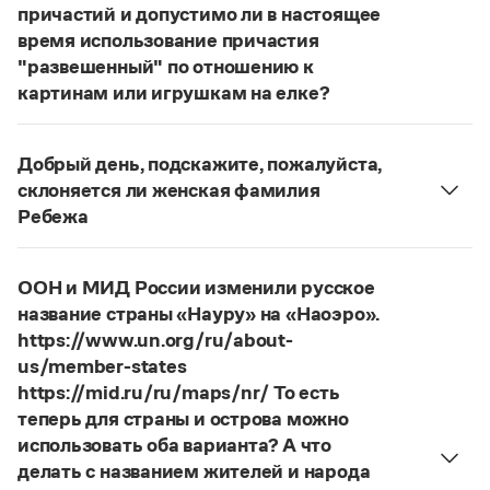
Статьи
причастий и допустимо ли в настоящее
Монологи
время использование причастия
Интервью
"развешенный" по отношению к
Лекции и подкасты
картинам или игрушкам на елке?
Рекомендуем
ответ
Наш
2014 года по-прежнему актуален.
Авторы пособий, о которых Вы говорите, почему-
Добрый день, подскажите, пожалуйста,
то игнорируют рекомендации нормативных
Учебник Грамоты
склоняется ли женская фамилия
словарей русского языка, в которых указан глагол
Ребежа
развесить
(от него образована форма
Правила русского языка: от азов до тонкостей
Фамилия
Ребежа
склоняется (и мужская, и
развешенный
) со значением «повесить в разных
Интерактивные упражнения: от простого к сложному
женская).
Скороговорки
местах (несколько, много предметов)». Ср.:
Я
ООН и МИД России изменили русское
Страница ответа
знаю, что на стенах своей квартиры вы развесили
название страны «Науру» на «Наоэро».
разные географические карты.
И. С. Тургенев,
https://www.un.org/ru/about-
Издательство
Бретер. И эти карты, безусловно, развешены.
us/member-states
https://mid.ru/ru/maps/nr/ То есть
Страница ответа
Словари
теперь для страны и острова можно
Научпоп
использовать оба варианта? А что
Учебники и справочники
делать с названием жителей и народа
Все книги