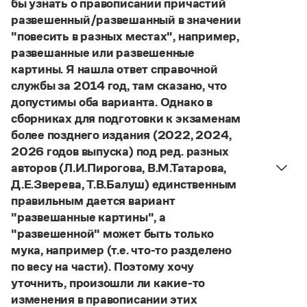
бы узнать о правописании причастий
Управление в русском языке
Правила русской орфографии и пунктуации
Словари русского языка как государственного
развешенный/развешанный в значении
Словарь русских имён
(1956)
"повесить в разных местах", например,
Словарь методических терминов
развешанные или развешенные
Справочники
картины. Я нашла ответ справочной
службы за 2014 год, там сказано, что
Правила русской орфографии и пунктуации
допустимы оба варианта. Однако в
Русский язык. Краткий теоретический курс
сборниках для подготовки к экзаменам
для школьников
более позднего издания (2022, 2024,
Письмовник
Справочник по пунктуации
2026 годов выпуска) под ред. разных
Словарь-справочник трудностей
авторов (Л.И.Пирогова, В.М.Татарова,
Справочник по фразеологии
Д.Е.Зверева, Т.В.Балуш) единственным
Азбучные истины
правильным дается вариант
Словарь-справочник непростые слова
"развешанные картины", а
Все справочники портала
"развешенной" может быть только
мука, например (т.е. что-то разделено
по весу на части). Поэтому хочу
Журнал
уточнить, произошли ли какие-то
изменения в правописании этих
Новости и события