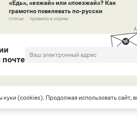
«Едь», «езжай» или «поезжай»? Как
грамотно повелевать по-русски
статьи
правила и нормы
ии
 почте
 куки (cookies). Продолжая использовать сайт,
екте
Грамота в соцсетях
але