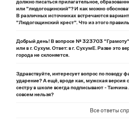
должно писаться прилагательное, образованн
или "людогощинский"? И как можно обосноват
В различных источниках встречаются вариан
"Людогощинский крест". Что из этого правил
Есть орфографическое правило: в прилагатель
-
а
(-
я
), пишется суффикс -
инск
-. Правильно:
Лю
Добрый день! В вопросе № 323703 "Грамоту" 
балашихинский
,
Ельня
—
ельнинский
,
Истра
или в г. Сухум. Ответ: в г. СухумЕ. Разве это в
охтинский
,
Ялта
—
ялтинский
.
города не склоняется.
Страница ответа
Если название используется в форме
Сухум
, о
в г. Сухуме
. Если название используется в фор
Здравствуйте, интересует вопрос по поводу ф
названия выходит далеко за рамки лингвисти
ударение? А ещё, вроде как, мужская версия с
средством выражения тех или иных политическ
сестру в школе всегда подписывают - Танчина
языка фиксируют оба варианта.
совсем нельзя?
Страница ответа
Место ударения в фамилии определяет ее носи
спрашивать у него. Или справиться в энциклоп
Все ответы сп
представлены.
Мужская фамилия
Танчин
склоняется, женская