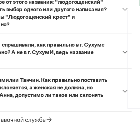
ое от этого названия: "людогощенский"
ь выбор одного или другого написания?
ты "Людогощенский крест" и
ьно?
ных, образованных от географических названий на
догоща
—
людогощинский
. Ср.:
Балашиха
—
спрашивали, как правильно в г. Сухуме
—
истринский
,
Находка
—
находкинский
,
Охта
—
ерно? А не в г. СухумИ, ведь название
но склоняется:
в Сухуме, в городе Сухуме,
ме
Сухуми
, оно не склоняется. Вопрос о форме
амилии Танчин. Как правильно поставить
ки (выбор той или иной формы может быть
клоняется, а женская не должна, но
их взглядов), но нормативные словари русского
 Анна, допустимо ли такое или склонять
тель, поэтому о правильном ударении нужно
едии, если сведения о носителе фамилии в ней
равочной службы
 — нет (если имеет в именительном падеже форму