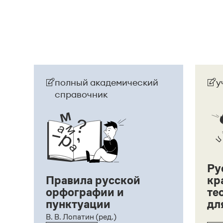
Танчин
). Если у Вашей сестры в паспорте / св
нужно писать:
Анна Танчин, тетрадь Анны Та
фамилия в документе в именительном падеже
Танчина, тетрадь Анны Танчиной, выдать дип
Страница ответа
полный академический
у
справочник
Ру
Правила русской
кр
орфографии и
те
пунктуации
дл
ий,
В. В. Лопатин (ред.)