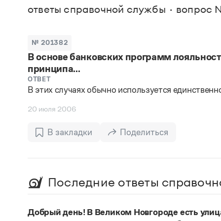
В. М
ответы справочной службы
вопрос 
Большой универсальный словарь русского языка
Спр
Сл
Русский орфографический словарь
Реда
Русское словесное ударение
Современный словарь иностранных слов
Вс
№ 201382
Все
Словарь антонимов
В основе банковских программ лояльност
Словарь методических терминов
принципа...
Словарь русских имён
Словарь синонимов
ОТВЕТ
Словарь собственных имён
В этих случаях обычно используется единственно
Словарь трудностей русского языка
Управление в русском языке
20 июля 2006
Словари русского языка как государственного
В закладки
Поделиться
Последние ответы справочн
Добрый день! В Великом Новгороде есть улиц