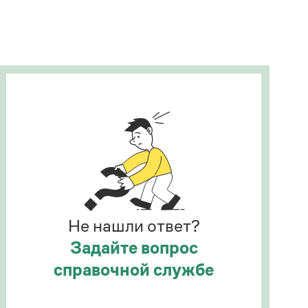
Рекомендуем
Учебник Грамоты
Правила русского языка: от азов до тонкостей
Интерактивные упражнения: от простого к
сложному
Скороговорки
Издательство
Словари
Научпоп
Не нашли ответ?
Учебники и справочники
Все книги
Задайте вопрос
справочной службе