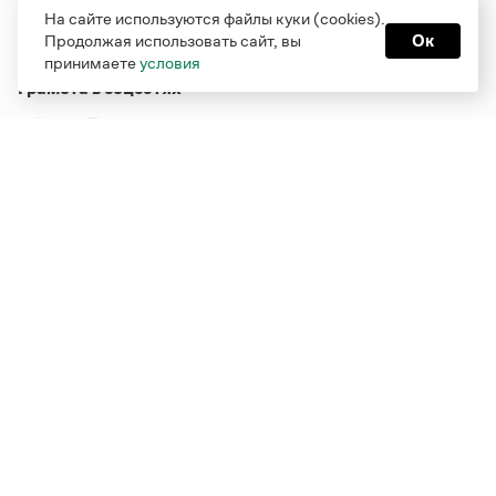
На сайте используются файлы куки (cookies).
Продолжая использовать сайт, вы
Ок
принимаете
условия
Грамота в соцсетях
Функционирует при финансовой поддержке Министерства
цифрового развития, связи и массовых коммуникаций
Российской Федерации
Перейти на старую версию
Грамоты
© Грамота.ru, 2000 – 2026
Свидетельство о регистрации СМИ: ЭЛ № ФС 77 - 84700,
выдано 10.02.2023
Дизайн — Мария Екимова /
Мотка