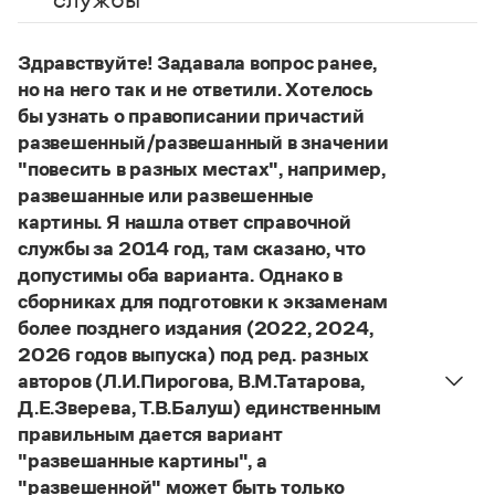
Управление в русском языке
Правила русской орфографии и пунктуации
Словари русского языка как государственного
Словарь русских имён
(1956)
Словарь методических терминов
Здравствуйте! Задавала вопрос ранее,
но на него так и не ответили. Хотелось
Справочники
бы узнать о правописании причастий
развешенный/развешанный в значении
Правила русской орфографии и пунктуации
"повесить в разных местах", например,
Русский язык. Краткий теоретический курс
развешанные или развешенные
для школьников
Письмовник
картины. Я нашла ответ справочной
Справочник по пунктуации
службы за 2014 год, там сказано, что
Словарь-справочник трудностей
допустимы оба варианта. Однако в
Справочник по фразеологии
сборниках для подготовки к экзаменам
Азбучные истины
более позднего издания (2022, 2024,
Словарь-справочник непростые слова
Все справочники портала
2026 годов выпуска) под ред. разных
авторов (Л.И.Пирогова, В.М.Татарова,
Д.Е.Зверева, Т.В.Балуш) единственным
правильным дается вариант
Журнал
"развешанные картины", а
Новости и события
"развешенной" может быть только