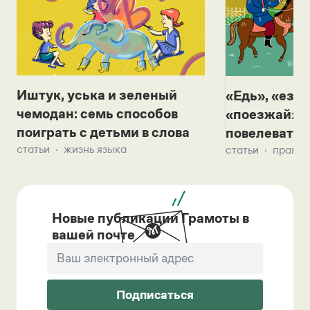
Иштук, уська и зеленый
«Едь», «езж
чемодан: семь способов
«поезжай»? 
поиграть с детьми в слова
повелевать 
статьи
жизнь языка
статьи
правил
Новые публикации Грамоты в
вашей почте
Подписаться