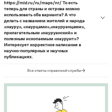
https://mid.ru/ru/maps/nr/ То есть
Страница ответа
теперь для страны и острова можно
использовать оба варианта? А что
делать с названием жителей и народа
«науру», «наурцами»,«науруанцами»,
прилагательным «науруанский» и
полезным ископаемым «науруит»?
Интересует корректное написание в
научно-популярных и научных
публикациях.
Изменение касается только официального
названия государства. Все остальные слова,
Все ответы справочной службы
образованные от топонима
Науру
, никуда из
русского языка не делись и по-прежнему могут
быть использованы в любых текстах. Здесь
можно осторожно вспомнить (хотя мы и вступаем
на скользкую дорожку, уводящую в бездну
острейших дискуссий), что в русском языке
осталось прилагательное
белорусский
, хотя