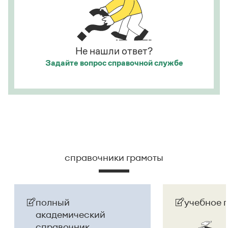
официальное название государства изменилось
на
Республика Беларусь
. И
молдаване
остались в
русском языке
молдаванами
, когда государство
официально стало
Молдовой
.
Не нашли ответ?
Задайте вопрос
справочной службе
Страница ответа
справочники грамоты
полный
учебное 
академический
справочник