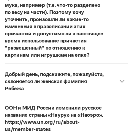
Статьи
мука, например (т.е. что-то разделено
Монологи
по весу на части). Поэтому хочу
Интервью
уточнить, произошли ли какие-то
Лекции и подкасты
изменения в правописании этих
Рекомендуем
причастий и допустимо ли в настоящее
время использование причастия
"развешенный" по отношению к
Учебник Грамоты
картинам или игрушкам на елке?
ответ
Наш
2014 года по-прежнему актуален.
Правила русского языка: от азов до тонкостей
Интерактивные упражнения: от простого к сложному
Авторы пособий, о которых Вы говорите, почему-
Добрый день, подскажите, пожалуйста,
Скороговорки
то игнорируют рекомендации нормативных
склоняется ли женская фамилия
словарей русского языка, в которых указан глагол
Ребежа
развесить
(от него образована форма
Фамилия
Ребежа
склоняется (и мужская, и
Издательство
развешенный
) со значением «повесить в разных
женская).
местах (несколько, много предметов)». Ср.:
Я
ООН и МИД России изменили русское
Словари
Страница ответа
знаю, что на стенах своей квартиры вы развесили
название страны «Науру» на «Наоэро».
Научпоп
разные географические карты.
И. С. Тургенев,
https://www.un.org/ru/about-
Учебники и справочники
Бретер. И эти карты, безусловно, развешены.
Все книги
us/member-states