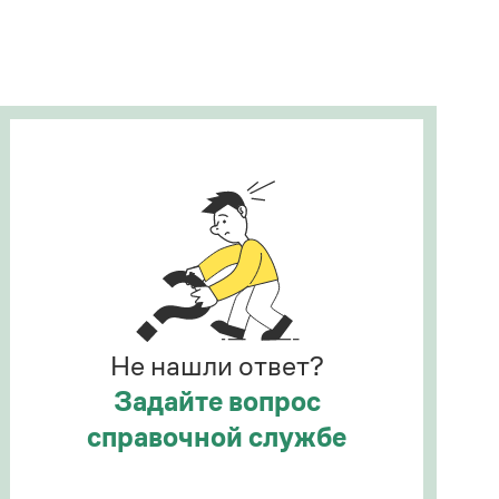
Рекомендуем
Учебник Грамоты
Правила русского языка: от азов до тонкостей
Интерактивные упражнения: от простого к
сложному
Скороговорки
Издательство
Словари
Научпоп
Не нашли ответ?
Учебники и справочники
Все книги
Задайте вопрос
справочной службе