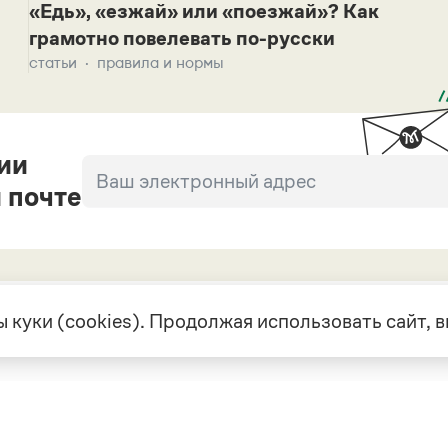
«Едь», «езжай» или «поезжай»? Как
грамотно повелевать по-русски
статьи
правила и нормы
ии
 почте
 куки (cookies). Продолжая использовать сайт,
екте
Грамота в соцсетях
але