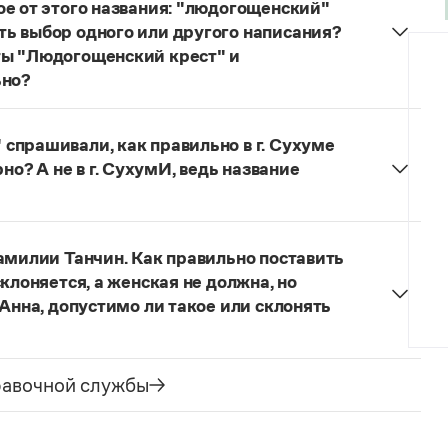
ое от этого названия: "людогощенский"
ь выбор одного или другого написания?
ты "Людогощенский крест" и
ьно?
ных, образованных от географических названий на
догоща — людогощинский
. Ср.:
Балашиха —
спрашивали, как правильно в г. Сухуме
 истринский, Находка — находкинский, Охта —
ерно? А не в г. СухумИ, ведь название
но склоняется:
в Сухуме, в городе Сухуме, в г.
ухуми
, оно не склоняется. Вопрос о форме
амилии Танчин. Как правильно поставить
ки (выбор той или иной формы может быть
клоняется, а женская не должна, но
их взглядов), но нормативные словари русского
 Анна, допустимо ли такое или склонять
тель, поэтому о правильном ударении нужно
едии, если сведения о носителе фамилии в ней
равочной службы
 — нет (если имеет в именительном падеже форму