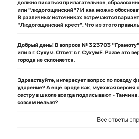
должно писаться прилагательное, образованн
или "людогощинский"? И как можно обосноват
В различных источниках встречаются вариан
"Людогощинский крест". Что из этого правил
Есть орфографическое правило: в прилагатель
-а (-я)
, пишется суффикс -
инск
-. Правильно:
Лю
Добрый день! В вопросе № 323703 "Грамоту" 
балашихинский, Ельня — ельнинский, Истра —
или в г. Сухум. Ответ: в г. СухумЕ. Разве это в
охтинский, Ялта — ялтинский.
города не склоняется.
Страница ответа
Если название используется в форме
Сухум
, о
Сухуме
. Если название используется в форме
С
Здравствуйте, интересует вопрос по поводу ф
названия выходит далеко за рамки лингвисти
ударение? А ещё, вроде как, мужская версия с
средством выражения тех или иных политическ
сестру в школе всегда подписывают - Танчина
языка фиксируют оба варианта.
совсем нельзя?
Страница ответа
Место ударения в фамилии определяет ее носи
спрашивать у него. Или справиться в энциклоп
Все ответы сп
представлены.
Мужская фамилия
Танчин
склоняется, женская