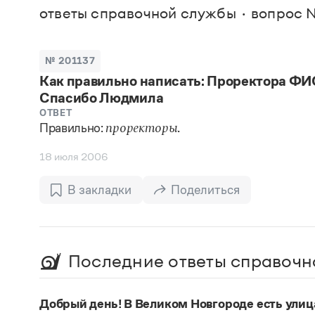
В. М
ответы справочной службы
вопрос №
Большой универсальный словарь русского языка
Спр
Сл
Русский орфографический словарь
Реда
Русское словесное ударение
Современный словарь иностранных слов
Вс
№ 201137
Все
Словарь антонимов
Как правильно написать: Проректора 
Словарь методических терминов
Спасибо Людмила
Словарь русских имён
Словарь синонимов
ОТВЕТ
Словарь собственных имён
Правильно:
.
проректоры
Словарь трудностей русского языка
Управление в русском языке
18 июля 2006
Словари русского языка как государственного
В закладки
Поделиться
Последние ответы справочн
Добрый день! В Великом Новгороде есть улиц