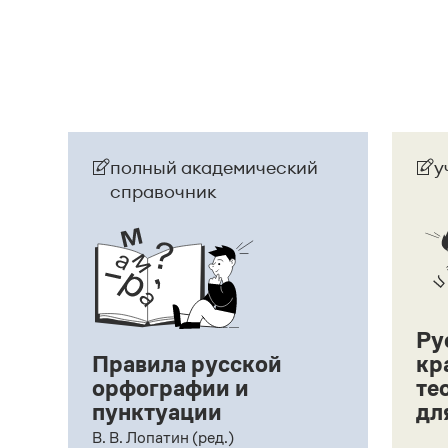
Танчин
). Если у Вашей сестры в паспорте / св
нужно писать:
Анна Танчин, тетрадь Анны Та
фамилия в документе в именительном падеже
Танчина, тетрадь Анны Танчиной, выдать дип
Страница ответа
полный академический
у
справочник
Ру
Правила русской
кр
орфографии и
те
пунктуации
дл
ий,
В. В. Лопатин (ред.)