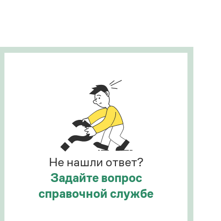
Рекомендуем
Учебник Грамоты
Правила русского языка: от азов до тонкостей
Интерактивные упражнения: от простого к
сложному
Скороговорки
Издательство
Словари
Научпоп
Не нашли ответ?
Учебники и справочники
Все книги
Задайте вопрос
справочной службе