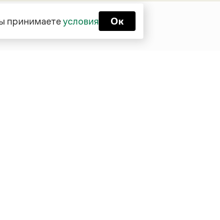
 вы принимаете
условия
Ок
Функционирует при финансовой
поддержке Министерства цифрового
развития, связи и массовых
коммуникаций Российской Федерации
Перейти на старую версию
Грамоты