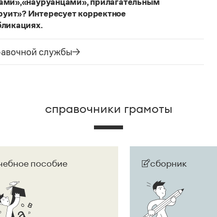
цами»,«науруанцами», прилагательным
руит»? Интересует корректное
бликациях.
ания государства. Все остальные слова,
русского языка не делись и по-прежнему могут быть
равочной службы
сторожно вспомнить (хотя мы и вступаем на
их дискуссий), что в русском языке осталось
е название государства изменилось на
Республика
ке
молдаванами
, когда государство официально
справочники грамоты
чебное пособие
сборник