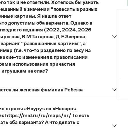
го так и не ответили. Хотелось бы узнать
ешанный в значении "повесить в разных
нные картины. Я нашла ответ
 что допустимы оба варианта. Однако в
 позднего издания (2022, 2024, 2026
ирогова, В.М.Татарова, Д.Е.Зверева,
 вариант "развешанные картины", а
ер (т.е. что-то разделено по весу на
 какие-то изменения в правописании
время использование причастия
 игрушкам на елке?
торы пособий, о которых Вы говорите, почему-то
й русского языка, в которых указан глагол
няется ли женская фамилия Ребежа
ный
) со значением «повесить в разных местах
ская).
о на стенах своей квартиры вы развесили разные
. И эти карты, безусловно, развешены.
е страны «Науру» на «Наоэро».
s https://mid.ru/ru/maps/nr/ То есть
ать оба варианта? А что делать с