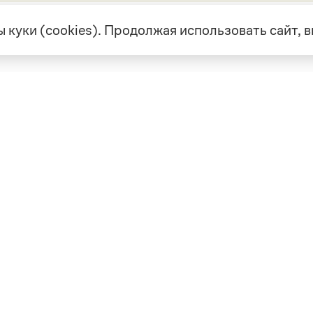
 куки (cookies). Продолжая использовать сайт,
екте
Грамота в соцсетях
але
VK
а
Telegram
ая связь
а и партнерство
ка конфиденциальности
вательское соглашение
0, выдано 10.02.2023
Дизайн — Мария Екимова /
Мотка