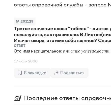
В. М
ответы справочной службы
вопрос №
Большой универсальный словарь русского языка
Спр
Сл
Русский орфографический словарь
Реда
Русское словесное ударение
Современный словарь иностранных слов
Вс
№ 201129
Все
Словарь антонимов
Третье значение слова "табель" - листок
Словарь методических терминов
пожалуйста, как правильно: В Листке(лис
Словарь русских имён
Словарь синонимов
Иначе говоря, это имя собственное? Спас
Словарь собственных имён
ОТВЕТ
Словарь трудностей русского языка
Это имя нарицательное:
в листке успеваемости..
Управление в русском языке
Словари русского языка как государственного
17 июля 2006
В закладки
Поделиться
Последние ответы справочн