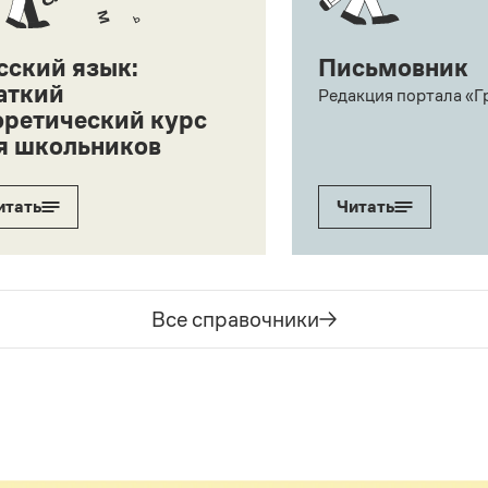
сский язык:
Письмовник
аткий
Редакция портала «Г
оретический курс
я школьников
итать
Читать
Все справочники