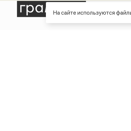
На сайте используются файлы
Рубрики
О про
Справочная служба
О порт
Словари
Команд
Справочники
Обратн
Библиотека
Реклам
Журнал
Полити
Учебник
Пользо
Издательство
© Грамота.ru, 2000 – 2026
Свидетельство о регистрации СМИ: ЭЛ № ФС 77 - 8470