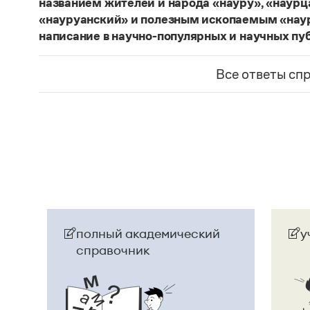
названием жителей и народа «науру», «наур
«науруанский» и полезным ископаемым «нау
написание в научно-популярных и научных пу
Изменение касается только официального назв
образованные от топонима
Науру
, никуда из 
Все ответы сп
использованы в любых текстах. Здесь можно о
скользкую дорожку, уводящую в бездну острейш
прилагательное
белорусский
, хотя официально
Беларусь
. И
молдаване
остались в русском язы
стало
Молдовой
.
Страница ответа
полный академический
у
справочник