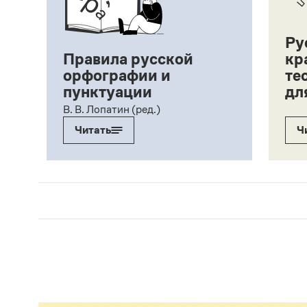
Ру
Правила русской
кр
орфографии и
те
пунктуации
дл
ий,
В. В. Лопатин (ред.)
Читать
Ч