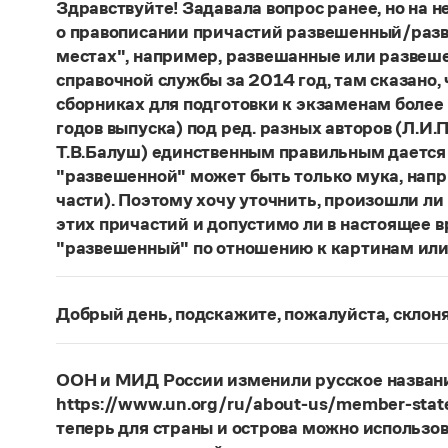
Здравствуйте! Задавала вопрос ранее, но на не
о правописании причастий развешенный/разв
местах", например, развешанные или развеше
справочной службы за 2014 год, там сказано,
сборниках для подготовки к экзаменам более
годов выпуска) под ред. разных авторов (Л.И.П
Т.В.Балуш) единственным правильным дается
"развешенной" может быть только мука, наприм
части). Поэтому хочу уточнить, произошли ли
этих причастий и допустимо ли в настоящее 
"развешенный" по отношению к картинам или
ответ
Наш
2014 года по-прежнему актуален. Ав
игнорируют рекомендации нормативных словаре
Добрый день, подскажите, пожалуйста, скло
развесить
(от него образована форма
развешен
Фамилия
Ребежа
склоняется (и мужская, и жен
(несколько, много предметов)». Ср.:
Я знаю, чт
географические карты
(И. С. Тургенев. Бретер)
Страница ответа
ООН и МИД России изменили русское названи
https://www.un.org/ru/about-us/member-state
Страница ответа
теперь для страны и острова можно использов