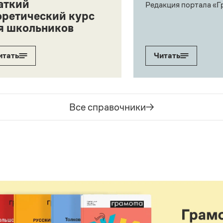
аткий
Редакция портала «Г
оретический курс
я школьников
итать
Читать
Все справочники