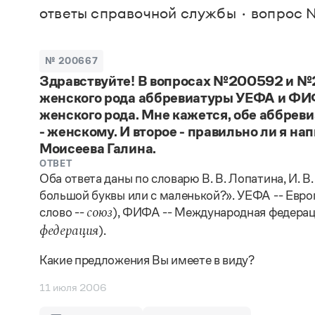
В. М
ответы справочной службы
вопрос 
Большой универсальный словарь русского языка
Спр
Сл
Русский орфографический словарь
Реда
Русское словесное ударение
Современный словарь иностранных слов
Вс
№ 200667
Все
Словарь антонимов
Здравствуйте! В вопросах №200592 и №
Словарь методических терминов
женского рода аббревиатуры УЕФА и ФИФ
Словарь русских имён
Словарь синонимов
женского рода. Мне кажется, обе аббре
Словарь собственных имён
- женскому. И второе - правильно ли я н
Словарь трудностей русского языка
Моисеева Галина.
Управление в русском языке
ОТВЕТ
Словари русского языка как государственного
Оба ответа даны по словарю В. В. Лопатина, И. В
большой буквы или с маленькой?». УЕФА -- Евр
слово --
), ФИФА -- Международная федераци
союз
).
федерация
Какие предложения Вы имеете в виду?
11 июля 2006