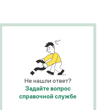
Рекомендуем
Учебник Грамоты
Правила русского языка: от азов до тонкостей
Интерактивные упражнения: от простого к
сложному
Скороговорки
Издательство
Словари
Научпоп
Не нашли ответ?
Учебники и справочники
Все книги
Задайте вопрос
справочной службе