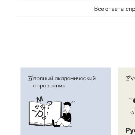
говорящего поверить в достоверность какого-
Все ответы сп
фразеологизм (коммуникема, нечленимое пред
отрицания, несогласия, отказа сделать что-ли
и т. п. (см.: Меликян В. Ю. Синтаксический фра
разные единицы, между которыми ставится зн
Страница ответа
полный академический
у
справочник
Ру