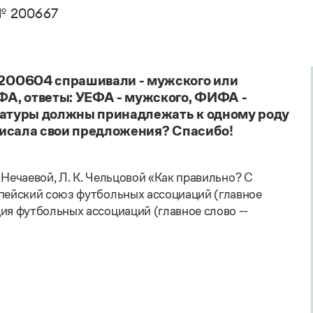
. Пахомов, В. В. Свинцов, И. В. Филатова
Справочники
№ 200667
авочник по фразеологии
овари русского языка как государственного
кция портала «Грамота.ру»
Правила русской орфографии и пунктуации
Русский язык. Краткий теоретический курс
е словари
для школьников
 справочники
Письмовник
200604 спрашивали - мужского или
Справочник по пунктуации
А, ответы: УЕФА - мужского, ФИФА -
Словарь-справочник трудностей
виатуры должны принадлежать к одному роду
Справочник по фразеологии
аписала свои предложения? Спасибо!
Азбучные истины
Словарь-справочник непростые слова
Все справочники портала
. Нечаевой, Л. К. Чельцовой «Как правильно? С
опейский союз футбольных ассоциаций (главное
я футбольных ассоциаций (главное слово --