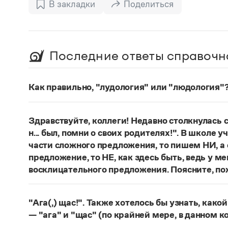
В закладки
Поделиться
Последние ответы справочн
Как правильно, "лудология" или "людология"
В научных текстах неологизм, используемый д
понятий, представлен в двух вариантах:
лудоло
Здравствуйте, коллеги! Недавно столкнулась
О «правильном» варианте слова можно говори
н... был, помни о своих родителях!". В школе 
словарях русского языка. Пока же такой слов
части сложного предложения, то пишем НИ, а 
Страница ответа
предложение, то НЕ, как здесь быть, ведь у м
восклицательного предложения. Поясните, по
Правильно:
Где бы ты ни был, помни о своих р
восклицательных предложениях:
Где ты тольк
"Ага(,) щас!". Также хотелось бы узнать, како
Страница ответа
— "ага" и "щас" (по крайней мере, в данном к
частица
Ага
—
, которая в данном случае испо