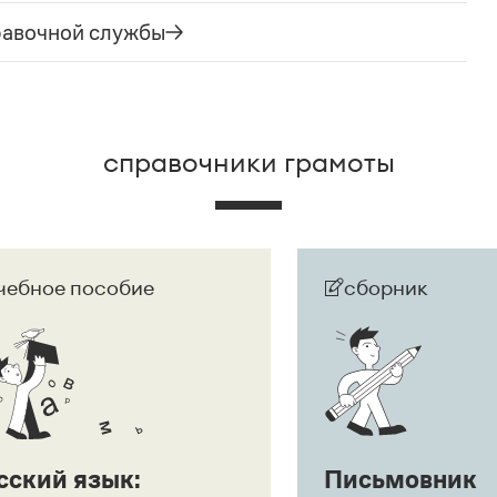
л. сообщения.
Щас!
— синтаксический
равочной службы
ложение) со значением категорического
бо, иногда в сочетании с презрением, возмущением
зеологический словарь. М., 2013. С. 273). Это
ак препинания:
Ага, щас!
;
Ага! Щас!
справочники грамоты
чебное пособие
сборник
сский язык:
Письмовник