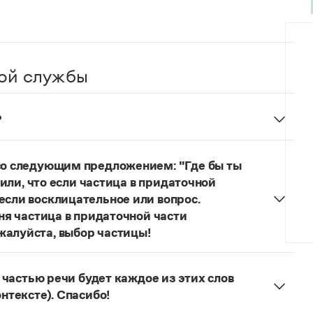
ой службы
?
ля обозначения теории игры и связанных с нею
гия
и
людология
(от лат. ludus — 'игра').
 со следующим предложением: "Где бы ты
ть, если оно кодифицировано в нормативных
учили, что если частица в придаточной
арной фиксацией мы не располагаем.
если восклицательное или вопрос.
еня частица в придаточной части
жалуйста, выбор частицы!
одителях!
Частица
не
пишется в независимых
о не был!
й частью речи будет каждое из этих слов
онтексте). Спасибо!
льзуется для эмоционального усиления отказа