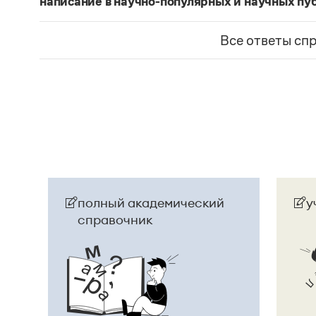
написание в научно-популярных и научных пу
Изменение касается только официального назв
образованные от топонима
Науру
, никуда из 
Все ответы сп
использованы в любых текстах. Здесь можно о
скользкую дорожку, уводящую в бездну острейш
прилагательное
белорусский
, хотя официально
Беларусь
. И
молдаване
остались в русском язы
стало
Молдовой
.
Страница ответа
полный академический
у
справочник