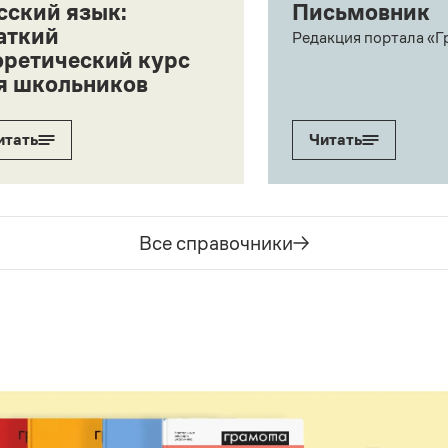
сский язык:
Письмовник
аткий
Редакция портала «Г
оретический курс
я школьников
итать
Читать
Все справочники