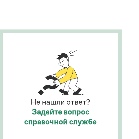
Рекомендуем
Учебник Грамоты
Правила русского языка: от азов до тонкостей
Интерактивные упражнения: от простого к
сложному
Скороговорки
Издательство
Словари
Научпоп
Не нашли ответ?
Учебники и справочники
Все книги
Задайте вопрос
справочной службе