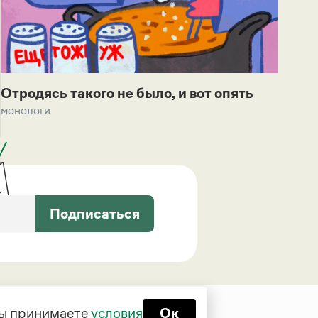
Отродясь такого не было, и вот опять
монологи
Подписаться
 вы принимаете
условия
Ок