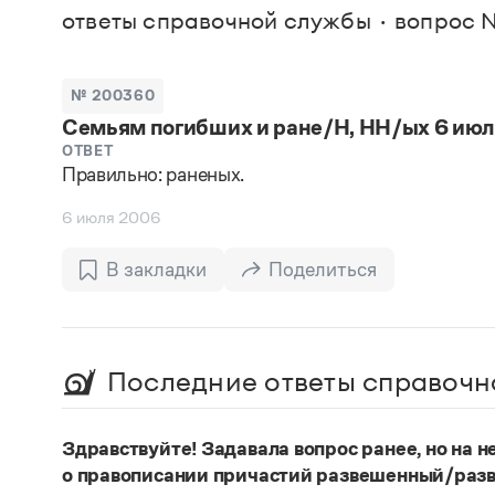
В. М
ответы справочной службы
вопрос 
Большой универсальный словарь русского языка
Спр
Сл
Русский орфографический словарь
Реда
Русское словесное ударение
Современный словарь иностранных слов
Вс
№ 200360
Все
Словарь антонимов
Семьям погибших и ране/Н, НН/ых 6 июля 2
Словарь методических терминов
Словарь русских имён
ОТВЕТ
Правильно: раненых.
Словарь синонимов
Словарь собственных имён
6 июля 2006
Словарь трудностей русского языка
Управление в русском языке
Словари русского языка как государственного
В закладки
Поделиться
Последние ответы справочн
Здравствуйте! Задавала вопрос ранее, но на не
о правописании причастий развешенный/разв