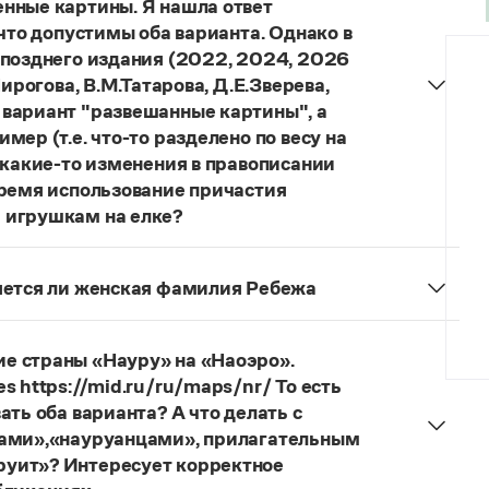
нные картины. Я нашла ответ
 что допустимы оба варианта. Однако в
 позднего издания (2022, 2024, 2026
ирогова, В.М.Татарова, Д.Е.Зверева,
 вариант "развешанные картины", а
ер (т.е. что-то разделено по весу на
 какие-то изменения в правописании
время использование причастия
 игрушкам на елке?
торы пособий, о которых Вы говорите, почему-то
й русского языка, в которых указан глагол
няется ли женская фамилия Ребежа
ный
) со значением «повесить в разных местах
ская).
о на стенах своей квартиры вы развесили разные
 И эти карты, безусловно, развешены.
е страны «Науру» на «Наоэро».
s https://mid.ru/ru/maps/nr/ То есть
ать оба варианта? А что делать с
цами»,«науруанцами», прилагательным
руит»? Интересует корректное