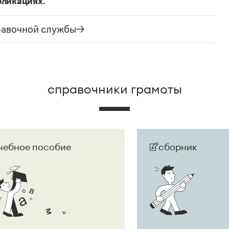
бликациях.
ания государства. Все остальные слова,
русского языка не делись и по-прежнему могут быть
равочной службы
сторожно вспомнить (хотя мы и вступаем на
их дискуссий), что в русском языке осталось
е название государства изменилось на
Республика
ке
молдаванами
, когда государство официально
справочники грамоты
чебное пособие
сборник