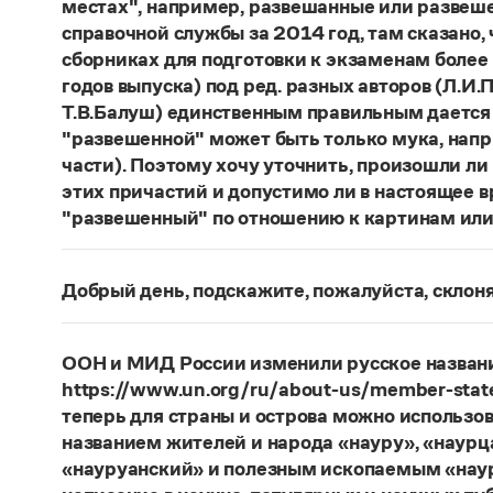
местах", например, развешанные или развеше
справочной службы за 2014 год, там сказано,
сборниках для подготовки к экзаменам более
годов выпуска) под ред. разных авторов (Л.И.П
Т.В.Балуш) единственным правильным дается
"развешенной" может быть только мука, наприм
части). Поэтому хочу уточнить, произошли ли
этих причастий и допустимо ли в настоящее 
"развешенный" по отношению к картинам или
ответ
Наш
2014 года по-прежнему актуален. Ав
игнорируют рекомендации нормативных словаре
Добрый день, подскажите, пожалуйста, скло
развесить
(от него образована форма
развешен
Фамилия
Ребежа
склоняется (и мужская, и жен
(несколько, много предметов)». Ср.:
Я знаю, чт
географические карты.
И. С. Тургенев, Бретер.
Страница ответа
ООН и МИД России изменили русское названи
https://www.un.org/ru/about-us/member-state
Страница ответа
теперь для страны и острова можно использов
названием жителей и народа «науру», «наур
«науруанский» и полезным ископаемым «нау