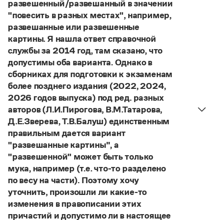
Управление в русском языке
Правила русской орфографии и пунктуации
развешенный/развешанный в значении
Словари русского языка как государственного
Словарь русских имён
(1956)
"повесить в разных местах", например,
Словарь методических терминов
развешанные или развешенные
картины. Я нашла ответ справочной
Справочники
службы за 2014 год, там сказано, что
допустимы оба варианта. Однако в
Правила русской орфографии и пунктуации
сборниках для подготовки к экзаменам
Русский язык. Краткий теоретический курс
более позднего издания (2022, 2024,
для школьников
Письмовник
2026 годов выпуска) под ред. разных
Справочник по пунктуации
авторов (Л.И.Пирогова, В.М.Татарова,
Словарь-справочник трудностей
Д.Е.Зверева, Т.В.Балуш) единственным
Справочник по фразеологии
правильным дается вариант
Азбучные истины
"развешанные картины", а
Словарь-справочник непростые слова
Все справочники портала
"развешенной" может быть только
мука, например (т.е. что-то разделено
по весу на части). Поэтому хочу
уточнить, произошли ли какие-то
Журнал
изменения в правописании этих
причастий и допустимо ли в настоящее
Новости и события