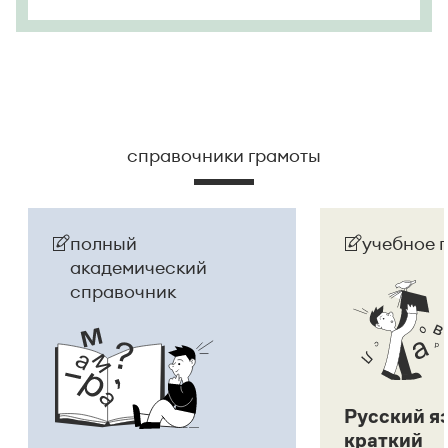
справочники грамоты
полный
учебное 
академический
справочник
Русский я
краткий