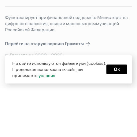
Функционирует при финансовой поддержке Министерства
цифрового развития, связи и массовых коммуникаций
Российской Федерации
Перейти на старую версию
Грамоты
© Грамота.ru, 2000 – 2026
Свидетельство о регистрации СМИ: ЭЛ № ФС 77 - 84700,
На сайте используются файлы куки (cookies).
выдано 10.02.2023
Продолжая использовать сайт, вы
Ок
Дизайн — Мария Екимова /
Мотка
принимаете
условия
Реклама