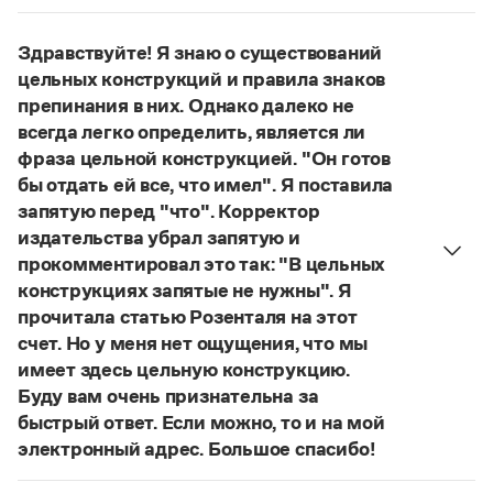
Управление в русском языке
Правила русской орфографии и пунктуации
Нет, не существует и не существовало. Это
Словари русского языка как государственного
Словарь русских имён
(1956)
выдуманное слово.
Здравствуйте! Я знаю о существований
Словарь методических терминов
Страница ответа
цельных конструкций и правила знаков
Справочники
препинания в них. Однако далеко не
всегда легко определить, является ли
Правила русской орфографии и пунктуации
фраза цельной конструкцией. "Он готов
Русский язык. Краткий теоретический курс
бы отдать ей все, что имел". Я поставила
для школьников
запятую перед "что". Корректор
Письмовник
издательства убрал запятую и
Справочник по пунктуации
Словарь-справочник трудностей
прокомментировал это так: "В цельных
Справочник по фразеологии
конструкциях запятые не нужны". Я
Азбучные истины
прочитала статью Розенталя на этот
Словарь-справочник непростые слова
счет. Но у меня нет ощущения, что мы
Все справочники портала
имеет здесь цельную конструкцию.
Буду вам очень признательна за
быстрый ответ. Если можно, то и на мой
Журнал
электронный адрес. Большое спасибо!
Действительно, в данном случае не приходится
Новости и события