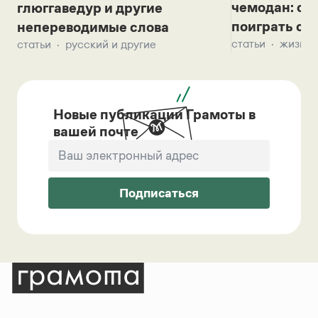
чемодан: се
глюггаведур и другие
поиграть с д
непереводимые слова
статьи
жизнь 
статьи
русский и другие
Новые публикации Грамоты в
вашей почте
Подписаться