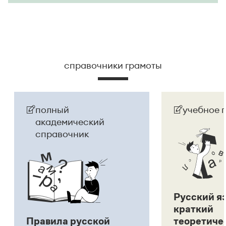
справочники грамоты
полный
учебное 
академический
справочник
Русский я
краткий
Правила русской
теоретиче