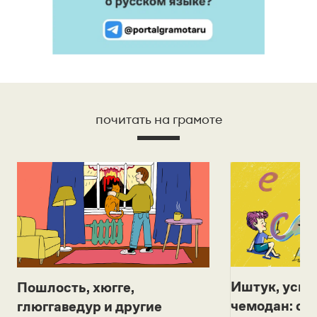
почитать на грамоте
Иштук, уськ
Пошлость, хюгге,
чемодан: се
глюггаведур и другие