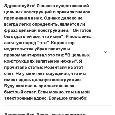
Управление в русском языке
Правила русской орфографии и пунктуации
выдуманное слово.
Словари русского языка как государственного
Здравствуйте! Я знаю о существований
Словарь русских имён
(1956)
Страница ответа
цельных конструкций и правила знаков
Словарь методических терминов
препинания в них. Однако далеко не
всегда легко определить, является ли
Справочники
фраза цельной конструкцией. "Он готов
Правила русской орфографии и пунктуации
бы отдать ей все, что имел". Я поставила
Русский язык. Краткий теоретический курс
запятую перед "что". Корректор
для школьников
издательства убрал запятую и
Письмовник
прокомментировал это так: "В цельных
Справочник по пунктуации
конструкциях запятые не нужны". Я
Словарь-справочник трудностей
Справочник по фразеологии
прочитала статью Розенталя на этот
Азбучные истины
счет. Но у меня нет ощущения, что мы
Словарь-справочник непростые слова
имеет здесь цельную конструкцию.
Все справочники портала
Буду вам очень признательна за
быстрый ответ. Если можно, то и на мой
электронный адрес. Большое спасибо!
Журнал
Действительно, в данном случае не приходится
говорить о цельном по смыслу выражении
Новости и события
Здравствуйте. Здесь нужна запятая и