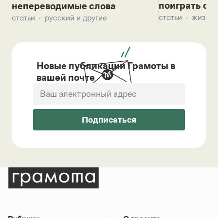
поиграть с д
непереводимые слова
статьи
жизнь 
статьи
русский и другие
Новые публикации Грамоты в
вашей почте
Подписаться