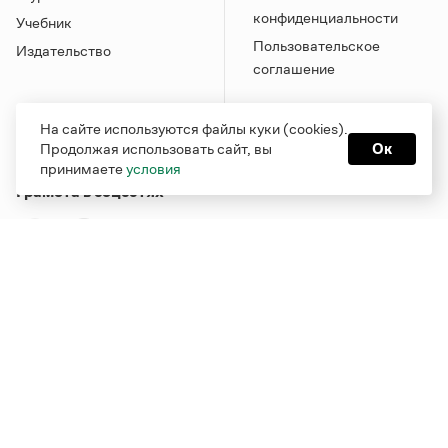
конфиденциальности
Учебник
Пользовательское
Издательство
соглашение
На сайте используются файлы куки (cookies).
Продолжая использовать сайт, вы
Ок
принимаете
условия
Грамота в соцсетях
Функционирует при финансовой поддержке Министерства
цифрового развития, связи и массовых коммуникаций
Российской Федерации
Перейти на старую версию
Грамоты
© Грамота.ru, 2000 – 2026