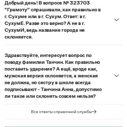
Добрый день! В вопросе № 323703
Статьи
географических названий на -
а
(-
я
), пишется
Монологи
"Грамоту" спрашивали, как правильно в
суффикс -
инск
-. Правильно:
Людогоща
—
Интервью
г. Сухуме или в г. Сухум. Ответ: в г.
людогощинский
. Ср.:
Балашиха
—
балашихинский
,
Лекции и подкасты
СухумЕ. Разве это верно? А не в г.
Рекомендуем
Ельня
—
ельнинский
,
Истра
—
истринский
,
СухумИ, ведь название города не
Находка
—
находкинский
,
Охта
—
охтинский
,
склоняется.
Ялта
—
ялтинский
.
Если название используется в форме
Сухум
, оно
Учебник Грамоты
Страница ответа
склоняется:
в Сухуме, в городе Сухуме,
Здравствуйте, интересует вопрос по
в г. Сухуме
. Если название используется в форме
Правила русского языка: от азов до тонкостей
поводу фамилии Танчин. Как правильно
Сухуми
, оно не склоняется. Вопрос о форме
Интерактивные упражнения: от простого к сложному
поставить ударение? А ещё, вроде как,
Скороговорки
названия выходит далеко за рамки лингвистики
мужская версия склоняется, а женская
(выбор той или иной формы может быть
не должна, но сестру в школе всегда
средством выражения тех или иных
подписывают - Танчина Анна, допустимо
политических взглядов), но нормативные словари
Издательство
ли такое или склонять совсем нельзя?
русского языка фиксируют оба варианта.
Место ударения в фамилии определяет ее
Словари
Страница ответа
носитель, поэтому о правильном ударении нужно
Научпоп
Все ответы справочной службы
спрашивать у него. Или справиться в
Учебники и справочники
Все книги
энциклопедии, если сведения о носителе