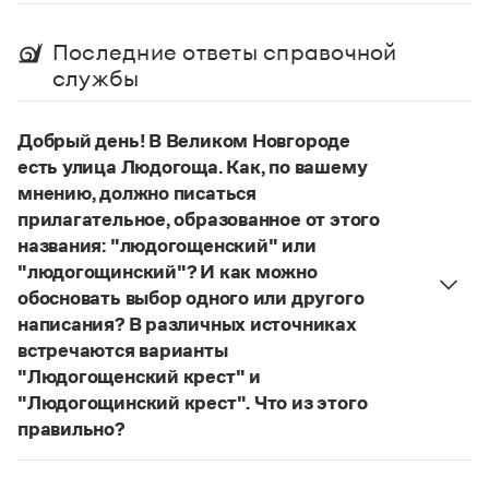
Управление в русском языке
Правила русской орфографии и пунктуации
Словари русского языка как государственного
Словарь русских имён
(1956)
Последние ответы справочной
Словарь методических терминов
службы
Справочники
Добрый день! В Великом Новгороде
Правила русской орфографии и пунктуации
есть улица Людогоща. Как, по вашему
Русский язык. Краткий теоретический курс
мнению, должно писаться
для школьников
Письмовник
прилагательное, образованное от этого
Справочник по пунктуации
названия: "людогощенский" или
Словарь-справочник трудностей
"людогощинский"? И как можно
Справочник по фразеологии
обосновать выбор одного или другого
Азбучные истины
написания? В различных источниках
Словарь-справочник непростые слова
Все справочники портала
встречаются варианты
"Людогощенский крест" и
"Людогощинский крест". Что из этого
правильно?
Журнал
Есть орфографическое правило:
Новости и события
в прилагательных, образованных от