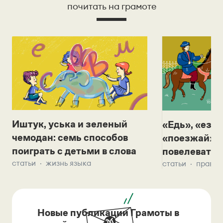
почитать на грамоте
Иштук, уська и зеленый
«Едь», «езж
чемодан: семь способов
«поезжай»? 
поиграть с детьми в слова
повелевать 
статьи
жизнь языка
статьи
правил
Новые публикации Грамоты в