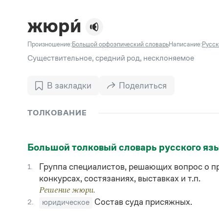
В. М
Большой универсальный словарь русского языка
Спр
Сл
Русский орфографический словарь
жюри́
Реда
Русское словесное ударение
Современный словарь иностранных слов
Вс
Произношение:
Большой орфоэпический словарь
Написание:
Русск
Все
Словарь антонимов
Словарь методических терминов
Существительное, средний род, несклоняемое
Словарь русских имён
Словарь синонимов
В закладки
Поделиться
Словарь собственных имён
Словарь трудностей русского языка
Управление в русском языке
ТОЛКОВАНИЕ
Словари русского языка как государственного
Большой толковый словарь русского яз
Группа специалистов, решающих вопрос о п
1.
конкурсах, состязаниях, выставках и т.п.
Решение жюри.
Состав суда присяжных.
2.
юридическое