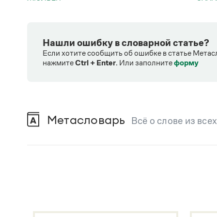
Нашли ошибку в словарной статье?
Если хотите сообщить об ошибке в статье Метас
нажмите
Ctrl + Enter
.
Или заполните
форму
Метасловарь
Всё о слове из все
В метасловаре Грамоты в удобном виде со
Русский орфографический словарь
В. В. Лопатин, О. Е. Иванова
Большой толковый словарь русского языка
Гл. ред. С. А. Кузнецов
Большой толковый словарь русских существительны