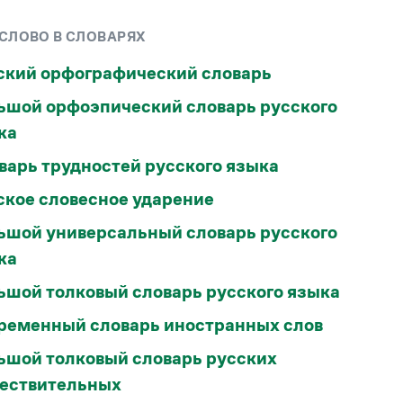
Рекомендуем
 СЛОВО В СЛОВАРЯХ
Учебник Грамоты
ский орфографический словарь
ьшой орфоэпический словарь русского
Правила русского языка: от азов до тонкостей
Интерактивные упражнения: от простого к
ка
сложному
варь трудностей русского языка
Скороговорки
ское словесное ударение
Издательство
ьшой универсальный словарь русского
ка
Словари
Научпоп
ьшой толковый словарь русского языка
Учебники и справочники
Все книги
ременный словарь иностранных слов
ьшой толковый словарь русских
ествительных