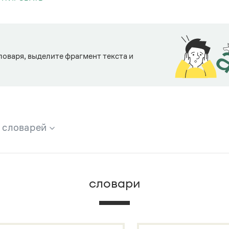
ловаря, выделите фрагмент текста и
х словарей
брана вся информация из следующих словарей:
словари
х