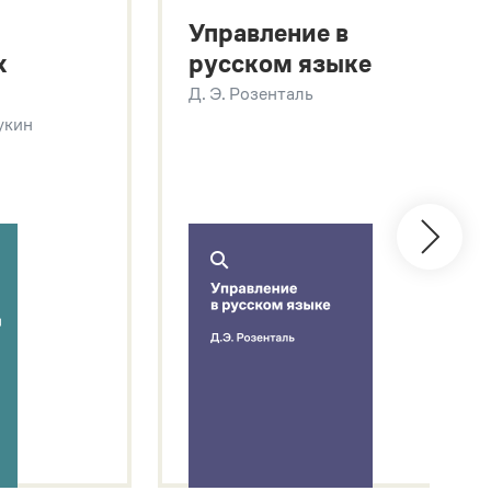
Управление в
х
русском языке
Д. Э. Розенталь
Щукин