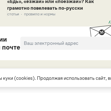
«Едь», «езжай» или «поезжай»? Как
грамотно повелевать по-русски
статьи
правила и нормы
ии
 почте
 куки (cookies). Продолжая использовать сайт,
екте
Грамота в соцсетях
але
VK