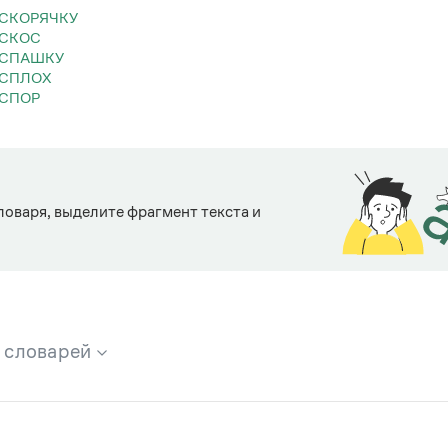
АСКОРЯЧКУ
АСКОС
АСПАШКУ
АСПЛОХ
АСПОР
ловаря, выделите фрагмент текста и
х словарей
брана вся информация из следующих словарей: