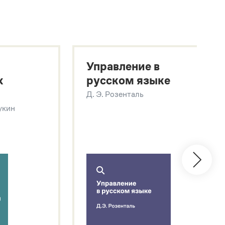
Управление в
х
русском языке
Д. Э. Розенталь
Щукин