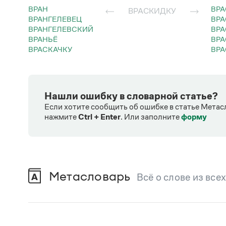
ВРАН
ВР
ВРАСКИДКУ
ВРАНГЕЛЕВЕЦ
ВР
ВРАНГЕЛЕВСКИЙ
ВР
ВРАНЬЁ
ВР
ВРАСКАЧКУ
ВР
Нашли ошибку в словарной статье?
Если хотите сообщить об ошибке в статье Метас
нажмите
Ctrl + Enter
.
Или заполните
форму
Метасловарь
Всё о слове из все
В метасловаре Грамоты в удобном виде со
Русский орфографический словарь