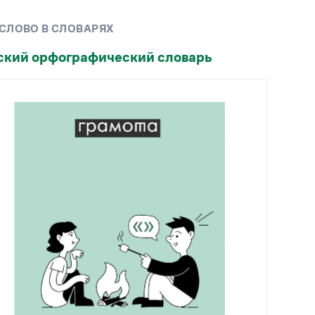
Рекомендуем
 СЛОВО В СЛОВАРЯХ
Учебник Грамоты
ский орфографический словарь
Правила русского языка: от азов до тонкостей
Интерактивные упражнения: от простого к
сложному
Скороговорки
Издательство
Словари
Научпоп
Учебники и справочники
Все книги