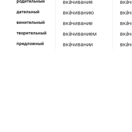
родительный
вка́чивания
вка́
дательный
вка́чиванию
вка́
винительный
вка́чивание
вка́
творительный
вка́чиванием
вка́
предложный
вка́чивании
вка́