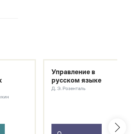
Управление в
х
русском языке
Д. Э. Розенталь
Щукин