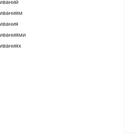
чиваний
чиваниям
чивания
чиваниями
чиваниях