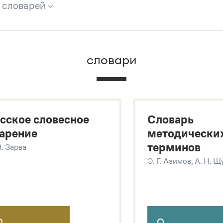
х словарей
брана вся информация из следующих словарей:
словари
х
сское словесное
Словарь
арение
методически
терминов
В. Зарва
Э. Г. Азимов, А. Н. 