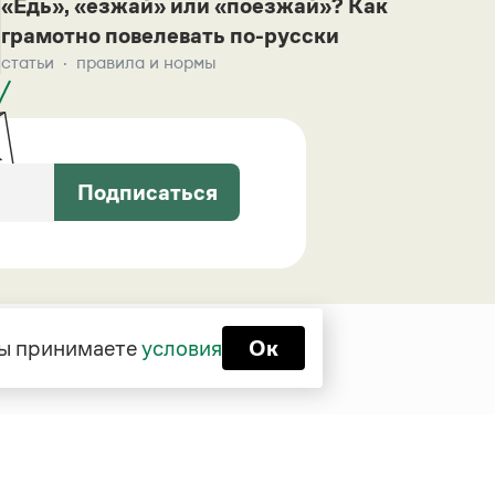
«Едь», «езжай» или «поезжай»? Как
грамотно повелевать по-русски
статьи
правила и нормы
Подписаться
 вы принимаете
условия
Ок
Функционирует при финансовой