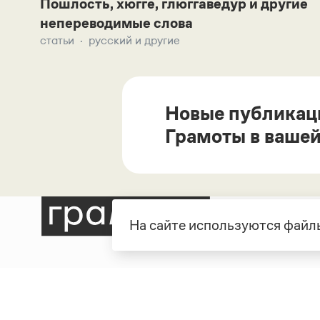
Пошлость, хюгге, глюггаведур и другие
непереводимые слова
статьи
русский и другие
Новые публикац
Грамоты в вашей
На сайте используются файлы
Рубрики
О про
Справочная служба
О порт