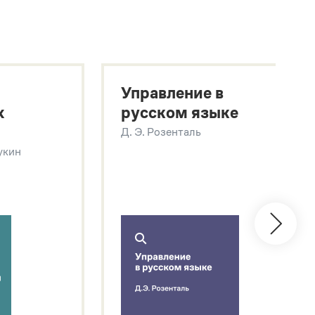
Управление в
х
русском языке
Д. Э. Розенталь
Щукин