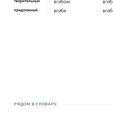
творительный
вги́бом
вги́
предложный
вги́бе
вги́
РЯДОМ В СЛОВАРЕ