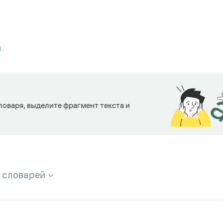
Й
ловаря, выделите фрагмент текста и
х словарей
брана вся информация из следующих словарей: