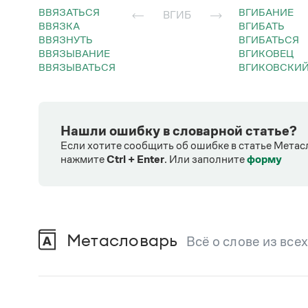
ВВЯЗАТЬСЯ
ВГИБАНИЕ
ВГИБ
ВВЯЗКА
ВГИБАТЬ
ВВЯЗНУТЬ
ВГИБАТЬСЯ
ВВЯЗЫВАНИЕ
ВГИКОВЕЦ
ВВЯЗЫВАТЬСЯ
ВГИКОВСКИ
Нашли ошибку в словарной статье?
Если хотите сообщить об ошибке в статье Метас
нажмите
Ctrl + Enter
.
Или заполните
форму
Метасловарь
Всё о слове из все
В метасловаре Грамоты в удобном виде со
Русский орфографический словарь