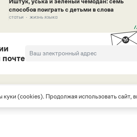
Иштук, уська и зеленый чемодан: семь
способов поиграть с детьми в слова
статьи
жизнь языка
ии
 почте
 куки (cookies). Продолжая использовать сайт,
екте
Грамота в соцсетях
але
VK