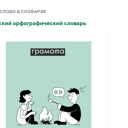
Рекомендуем
 СЛОВО В СЛОВАРЯХ
Учебник Грамоты
ский орфографический словарь
Правила русского языка: от азов до тонкостей
Интерактивные упражнения: от простого к
сложному
Скороговорки
Издательство
Словари
Научпоп
Учебники и справочники
Все книги