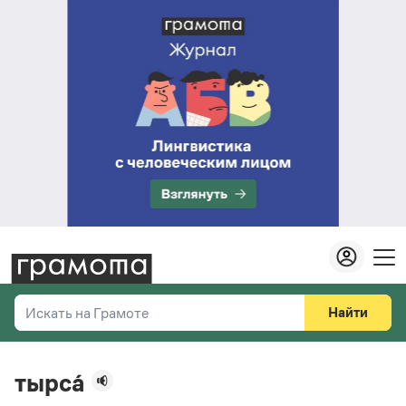
Найти
Искать на Грамоте
Везде
Справочная служба
тырса́