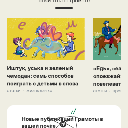
почитать на грамоте
Иштук, уська и зеленый
«Едь», «езж
чемодан: семь способов
«поезжай»? 
поиграть с детьми в слова
повелевать 
статьи
жизнь языка
статьи
правил
Новые публикации Грамоты в
вашей почте