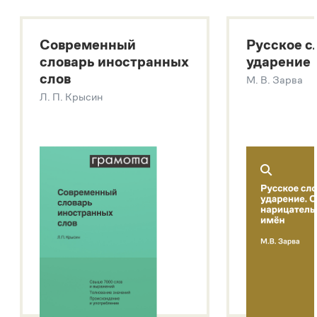
Большой толковый словарь русского языка
Большой толковый словарь русских существительных
Современный
Русское с
Большой толковый словарь русских глаголов
словарь иностранных
ударение
Современный словарь иностранных слов
слов
М. В. Зарва
Звук – технология синтеза платформы
SaluteSpeech
Л. П. Крысин
Подробнее о метасловаре