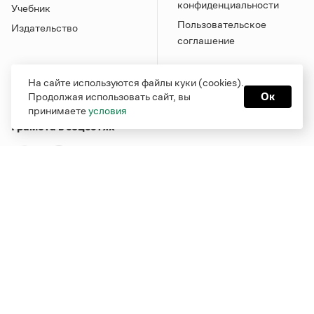
конфиденциальности
Учебник
Пользовательское
Издательство
соглашение
На сайте используются файлы куки (cookies).
Продолжая использовать сайт, вы
Ок
принимаете
условия
Грамота в соцсетях
Функционирует при финансовой поддержке Министерства
цифрового развития, связи и массовых коммуникаций
Российской Федерации
Перейти на старую версию
Грамоты
© Грамота.ru, 2000 – 2026