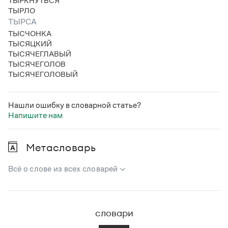
ТЫРКНУТЬСЯ
Статьи
ТЫРЛО
Монологи
ТЫРСА
Интервью
ТЫСЧОНКА
Лекции и подкасты
ТЫСЯЦКИЙ
Рекомендуем
ТЫСЯЧЕГЛАВЫЙ
ТЫСЯЧЕГОЛОВ
ТЫСЯЧЕГОЛОВЫЙ
Учебник Грамоты
Нашли ошибку в словарной статье?
Правила русского языка: от азов до тонкостей
Напишите нам
Интерактивные упражнения: от простого к сложному
Скороговорки
Метасловарь
Издательство
Всё о слове из всех словарей
Словари
В метасловаре Грамоты в удобном виде собрана вся
Научпоп
информация из следующих словарей:
Учебники и справочники
словари
Русский орфографический словарь
Все книги