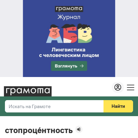
Найти
Искать на Грамоте
Везде
Справочная служба
стопроце́нтность