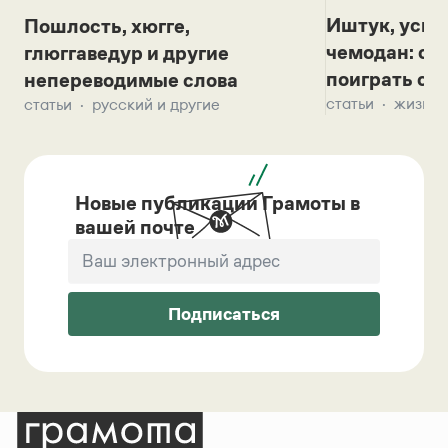
Иштук, уськ
Пошлость, хюгге,
чемодан: се
глюггаведур и другие
поиграть с д
непереводимые слова
статьи
жизнь 
статьи
русский и другие
Новые публикации Грамоты в
вашей почте
Подписаться