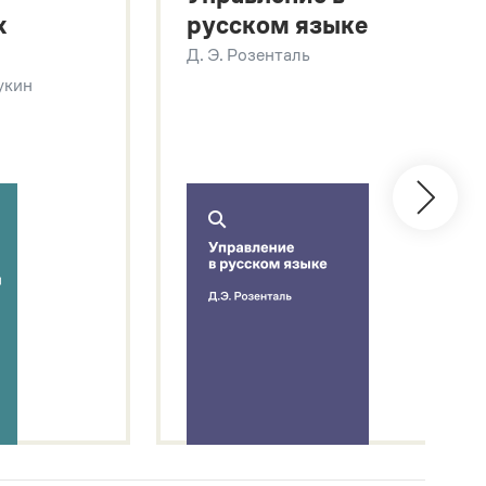
х
русском языке
Д. Э. Розенталь
Щукин