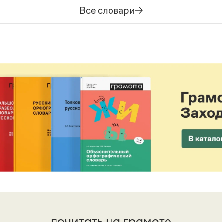
Все словари
почитать на грамоте