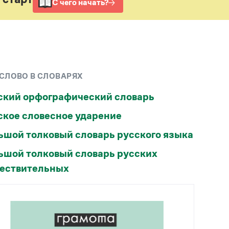
Рекомендуем
Учебник Грамоты
Правила русского языка: от азов до тонкостей
Интерактивные упражнения: от простого к
 СЛОВО В СЛОВАРЯХ
сложному
Скороговорки
ский орфографический словарь
ское словесное ударение
Издательство
ьшой толковый словарь русского языка
Словари
ьшой толковый словарь русских
Научпоп
Учебники и справочники
ествительных
Все книги