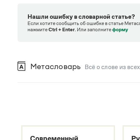
Нашли ошибку в словарной статье?
Если хотите сообщить об ошибке в статье Метас
нажмите
Ctrl + Enter
.
Или заполните
форму
Метасловарь
Всё о слове из все
В метасловаре Грамоты в удобном виде со
Русский орфографический словарь
В. В. Лопатин, О. Е. Иванова
Большой толковый словарь русского языка
Гл. ред. С. А. Кузнецов
Большой толковый словарь русских существительны
Л. Г. Бабенко
Современный
Ру
Большой толковый словарь русских глаголов