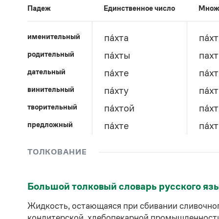
Падеж
Единственное число
Множ
именительный
па́хта
па́х
родительный
па́хты
пахт
дательный
па́хте
па́х
винительный
па́хту
па́х
творительный
па́хтой
па́х
предложный
па́хте
па́х
ТОЛКОВАНИЕ
Большой толковый словарь русского яз
Жидкость, остающаяся при сбивании сливочног
кондитерской, хлебопекарной промышленности