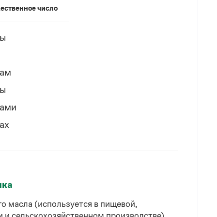
ественное число
ты
там
ты
тами
тах
ыка
о масла (используется в пищевой,
 и сельскохозяйственном производстве).