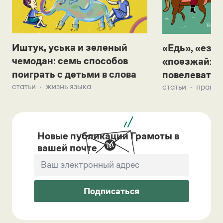
Иштук, уська и зеленый
«Едь», «езж
чемодан: семь способов
«поезжай»? 
поиграть с детьми в слова
повелевать 
статьи
жизнь языка
статьи
правил
Новые публикации Грамоты в
вашей почте
Подписаться