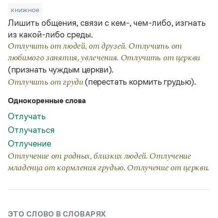
Статьи
книжное
Монологи
Лишить общения, связи с кем-, чем-либо, изгнать
Интервью
из какой-либо среды.
Лекции и подкасты
Рекомендуем
Отлучить от людей, от друзей. Отлучить от
любимого занятия, увлечения. Отлучить от церкви
(признать чуждым церкви).
(перестать кормить грудью).
Учебник Грамоты
Отлучить от груди
Однокоренные слова
Правила русского языка: от азов до тонкостей
Интерактивные упражнения: от простого к сложному
Отлучать
Скороговорки
Отлучаться
Отлучение
Отлучение от родных, близких людей. Отлучение
Издательство
младенца от кормления грудью. Отлучение от церкви.
Словари
Научпоп
Учебники и справочники
Все книги
ЭТО СЛОВО В СЛОВАРЯХ