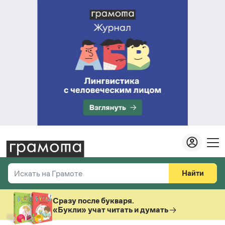
Найти
Искать на Грамоте
Везде
Справочная служба