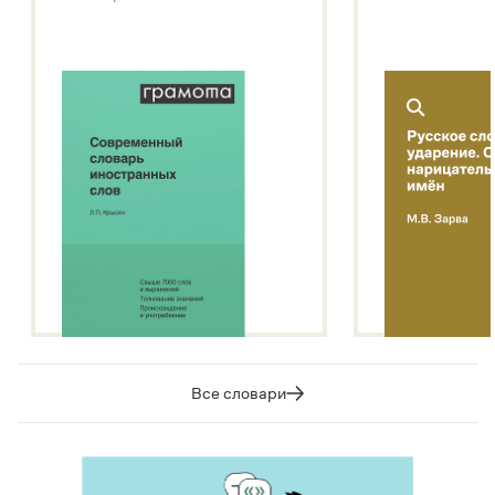
Подробнее о метасловаре
Все словари