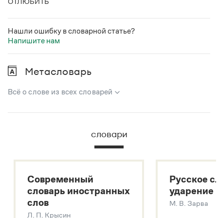
ОТЛЮБИТЬ
Нашли ошибку в словарной статье?
Напишите нам
Метасловарь
Всё о слове из всех словарей
В метасловаре Грамоты в удобном виде собрана вся
информация из следующих словарей:
словари
Русский орфографический словарь
Большой толковый словарь русского языка
Большой толковый словарь русских существительных
Современный
Русское с
Большой толковый словарь русских глаголов
словарь иностранных
ударение
Современный словарь иностранных слов
слов
М. В. Зарва
Звук – технология синтеза платформы
SaluteSpeech
Л. П. Крысин