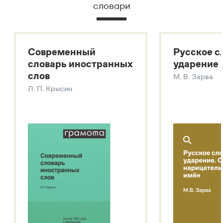
словари
Русский орфографический словарь
Большой толковый словарь русского языка
Большой толковый словарь русских существительных
Современный
Русское с
Большой толковый словарь русских глаголов
словарь иностранных
ударение
Современный словарь иностранных слов
слов
М. В. Зарва
Звук – технология синтеза платформы
SaluteSpeech
Л. П. Крысин
Подробнее о метасловаре