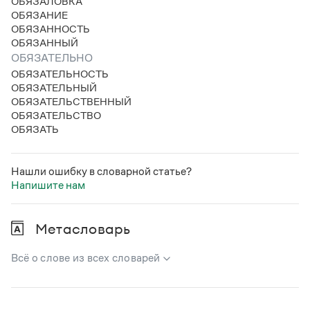
ОБЯЗАЛОВКА
Статьи
ОБЯЗАНИЕ
Монологи
ОБЯЗАННОСТЬ
Интервью
ОБЯЗАННЫЙ
Лекции и подкасты
ОБЯЗАТЕЛЬНО
Рекомендуем
ОБЯЗАТЕЛЬНОСТЬ
ОБЯЗАТЕЛЬНЫЙ
ОБЯЗАТЕЛЬСТВЕННЫЙ
ОБЯЗАТЕЛЬСТВО
Учебник Грамоты
ОБЯЗАТЬ
Правила русского языка: от азов до тонкостей
Интерактивные упражнения: от простого к сложному
Нашли ошибку в словарной статье?
Скороговорки
Напишите нам
Метасловарь
Издательство
Словари
Всё о слове из всех словарей
Научпоп
Учебники и справочники
В метасловаре Грамоты в удобном виде собрана вся
Все книги
информация из следующих словарей: