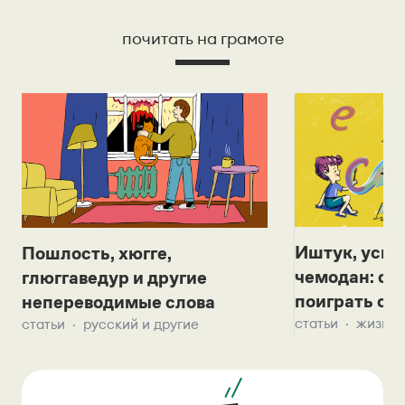
почитать на грамоте
Иштук, уськ
Пошлость, хюгге,
чемодан: се
глюггаведур и другие
поиграть с д
непереводимые слова
статьи
жизнь 
статьи
русский и другие