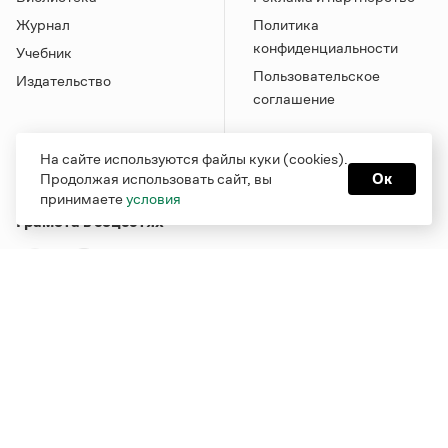
Журнал
Политика
конфиденциальности
Учебник
Пользовательское
Издательство
соглашение
На сайте используются файлы куки (cookies).
Продолжая использовать сайт, вы
Ок
принимаете
условия
Грамота в соцсетях
Функционирует при финансовой поддержке Министерства
цифрового развития, связи и массовых коммуникаций
Российской Федерации
Перейти на старую версию
Грамоты