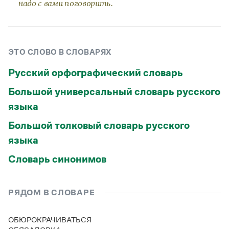
Управление в русском языке
Правила русской орфографии и пунктуации
надо с вами поговорить.
Словари русского языка как государственного
Словарь русских имён
(1956)
Словарь методических терминов
Справочники
ЭТО СЛОВО В СЛОВАРЯХ
Правила русской орфографии и пунктуации
Русский орфографический словарь
Русский язык. Краткий теоретический курс
Большой универсальный словарь русского
для школьников
Письмовник
языка
Справочник по пунктуации
Словарь-справочник трудностей
Большой толковый словарь русского
Справочник по фразеологии
языка
Азбучные истины
Словарь-справочник непростые слова
Словарь синонимов
Все справочники портала
РЯДОМ В СЛОВАРЕ
Журнал
ОБЮРОКРАЧИВАТЬСЯ
Новости и события