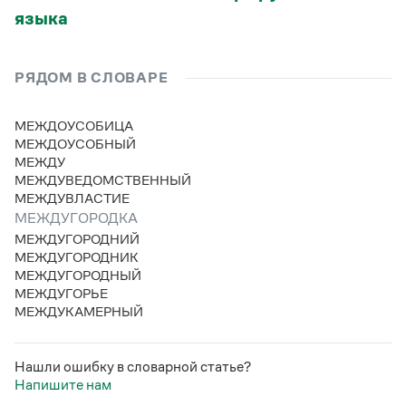
Статьи
языка
Монологи
Интервью
Лекции и подкасты
РЯДОМ В СЛОВАРЕ
Рекомендуем
МЕЖДОУСОБИЦА
МЕЖДОУСОБНЫЙ
Учебник Грамоты
МЕЖДУ
МЕЖДУВЕДОМСТВЕННЫЙ
Правила русского языка: от азов до тонкостей
МЕЖДУВЛАСТИЕ
Интерактивные упражнения: от простого к сложному
МЕЖДУГОРОДКА
Скороговорки
МЕЖДУГОРОДНИЙ
МЕЖДУГОРОДНИК
МЕЖДУГОРОДНЫЙ
МЕЖДУГОРЬЕ
Издательство
МЕЖДУКАМЕРНЫЙ
Словари
Научпоп
Нашли ошибку в словарной статье?
Учебники и справочники
Напишите нам
Все книги