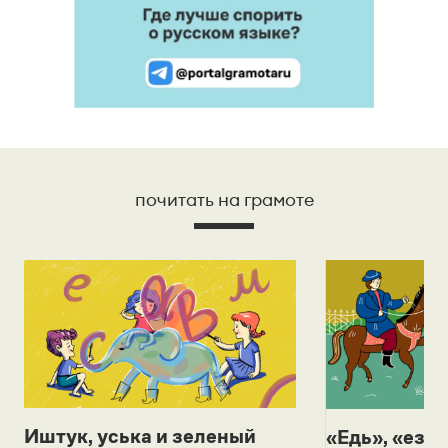
почитать на грамоте
Иштук, уська и зеленый
«Едь», «езж