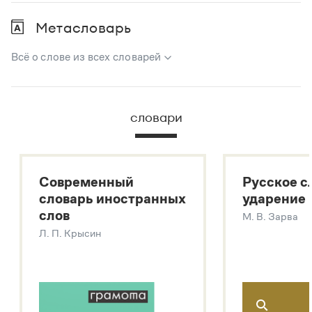
Метасловарь
Всё о слове из всех словарей
В метасловаре Грамоты в удобном виде собрана вся
информация из следующих словарей:
словари
Русский орфографический словарь
Большой толковый словарь русского языка
Большой толковый словарь русских существительных
Современный
Русское с
Большой толковый словарь русских глаголов
словарь иностранных
ударение
Современный словарь иностранных слов
слов
М. В. Зарва
Звук – технология синтеза платформы
SaluteSpeech
Л. П. Крысин
Подробнее о метасловаре