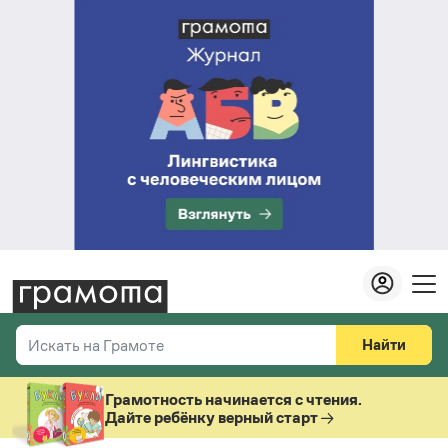
Найти
Искать на Грамоте
Везде
Справочная служба