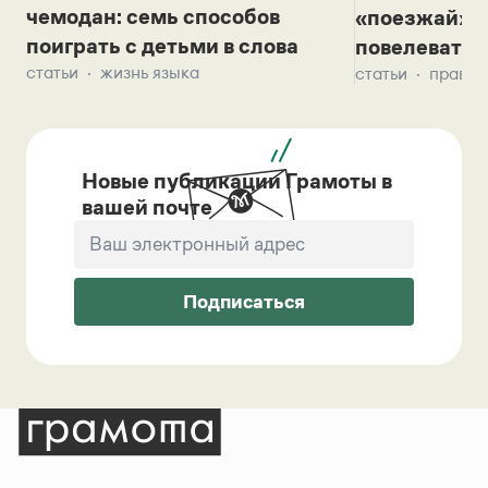
чемодан: семь способов
«поезжай»? 
поиграть с детьми в слова
повелевать 
статьи
жизнь языка
статьи
правил
Новые публикации Грамоты в
вашей почте
Подписаться