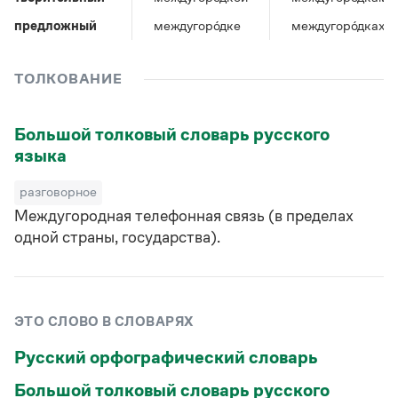
Управление в русском языке
Правила русской орфографии и пунктуации
Словари русского языка как государственного
Словарь русских имён
(1956)
предложный
междугоро́дке
междугоро́дках
Словарь методических терминов
ТОЛКОВАНИЕ
Справочники
Правила русской орфографии и пунктуации
Большой толковый словарь русского
Русский язык. Краткий теоретический курс
языка
для школьников
Письмовник
разговорное
Справочник по пунктуации
Словарь-справочник трудностей
Междугородная телефонная связь (в пределах
Справочник по фразеологии
одной страны, государства).
Азбучные истины
Словарь-справочник непростые слова
Все справочники портала
ЭТО СЛОВО В СЛОВАРЯХ
Журнал
Русский орфографический словарь
Большой толковый словарь русского
Новости и события