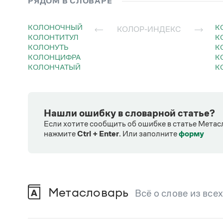
РЯДОМ В СЛОВАРЕ
КОЛОНОЧНЫЙ
КОЛОР-ИНДЕКС
КОЛОНТИТУЛ
КОЛОНУТЬ
КОЛОНЦИФРА
КОЛОНЧАТЫЙ
Нашли ошибку в словарной статье?
Если хотите сообщить об ошибке в статье Метас
нажмите
Ctrl + Enter
.
Или заполните
форму
Метасловарь
Всё о слове из все
В метасловаре Грамоты в удобном виде со