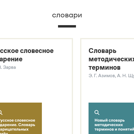
словари
х
сское словесное
Словарь
арение
методически
терминов
В. Зарва
Э. Г. Азимов, А. Н. 