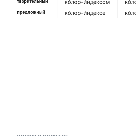
творительный
ко́лор-и́ндексом
ко́
предложный
ко́лор-и́ндексе
ко́л