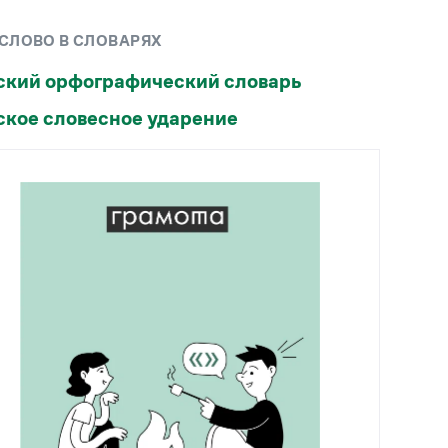
Рекомендуем
 СЛОВО В СЛОВАРЯХ
Учебник Грамоты
ский орфографический словарь
ское словесное ударение
Правила русского языка: от азов до тонкостей
Интерактивные упражнения: от простого к
сложному
Скороговорки
Издательство
Словари
Научпоп
Учебники и справочники
Все книги