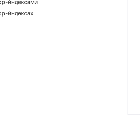
лор-и́ндексами
ор-и́ндексах