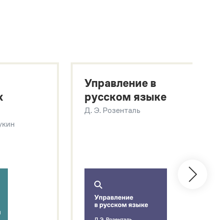
Управление в
х
русском языке
Д. Э. Розенталь
Щукин