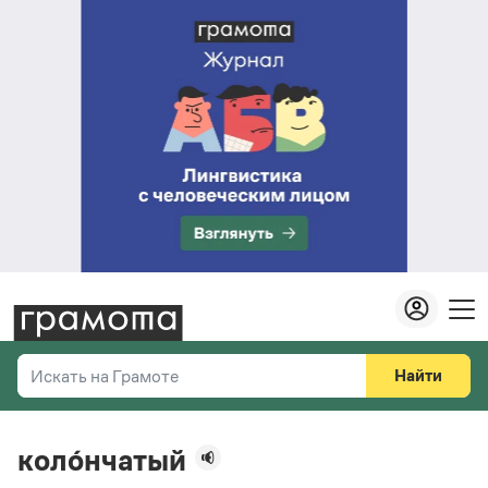
Найти
Искать на Грамоте
Везде
Справочная служба
коло́нчатый