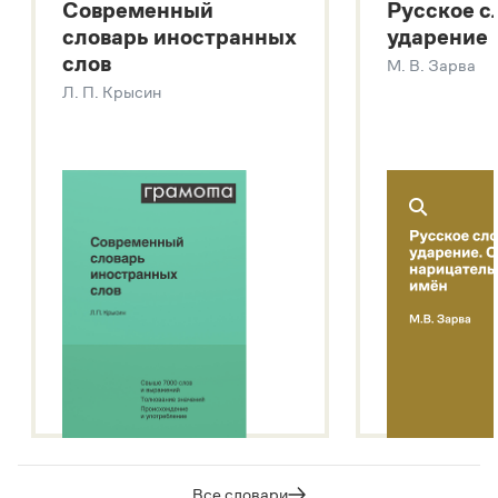
Современный
Русское с
Большой толковый словарь русских глаголов
словарь иностранных
ударение
Современный словарь иностранных слов
слов
М. В. Зарва
Звук – технология синтеза платформы
SaluteSpeech
Л. П. Крысин
Подробнее о метасловаре
Все словари