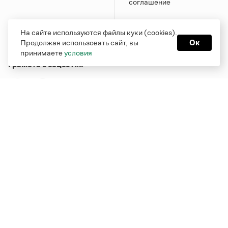
соглашение
На сайте используются файлы куки (cookies).
Продолжая использовать сайт, вы
Ок
принимаете
условия
Грамота в соцсетях
Функционирует при финансовой поддержке Министерства
цифрового развития, связи и массовых коммуникаций
Российской Федерации
Перейти на старую версию
Грамоты
© Грамота.ru, 2000 – 2026
Свидетельство о регистрации СМИ: ЭЛ № ФС 77 - 84700,
выдано 10.02.2023
Дизайн — Мария Екимова /
Мотка