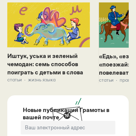
Иштук, уська и зеленый
«Едь», «езж
чемодан: семь способов
«поезжай»? 
поиграть с детьми в слова
повелевать 
статьи
жизнь языка
статьи
правил
Новые публикации Грамоты в
вашей почте