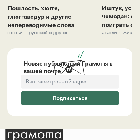
Иштук, уськ
Пошлость, хюгге,
чемодан: се
глюггаведур и другие
поиграть с д
непереводимые слова
статьи
жизнь 
статьи
русский и другие
Новые публикации Грамоты в
вашей почте
Подписаться