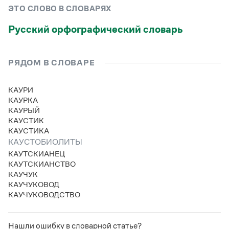
Управление в русском языке
Правила русской орфографии и пунктуации
Словари русского языка как государственного
ЭТО СЛОВО В СЛОВАРЯХ
Словарь русских имён
(1956)
Словарь методических терминов
Русский орфографический словарь
Справочники
РЯДОМ В СЛОВАРЕ
Правила русской орфографии и пунктуации
Русский язык. Краткий теоретический курс
КАУРИ
для школьников
КАУРКА
Письмовник
КАУРЫЙ
Справочник по пунктуации
КАУСТИК
Словарь-справочник трудностей
КАУСТИКА
Справочник по фразеологии
Азбучные истины
КАУСТОБИОЛИТЫ
Словарь-справочник непростые слова
КАУТСКИАНЕЦ
Все справочники портала
КАУТСКИАНСТВО
КАУЧУК
КАУЧУКОВОД
КАУЧУКОВОДСТВО
Журнал
Новости и события
Нашли ошибку в словарной статье?