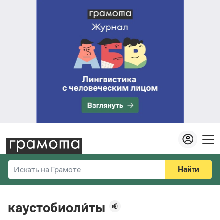
Найти
Искать на Грамоте
Везде
Справочная служба
каустобиоли́ты