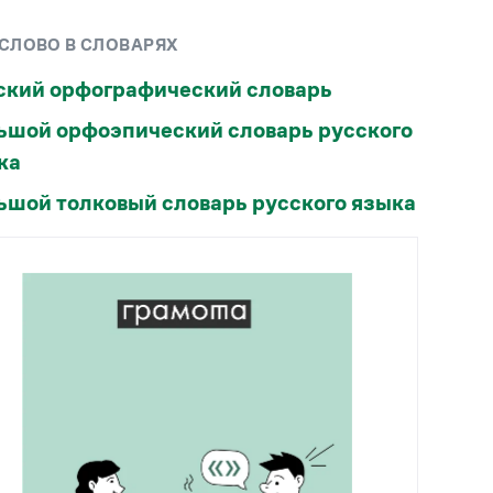
Рекомендуем
 СЛОВО В СЛОВАРЯХ
Учебник Грамоты
ский орфографический словарь
ьшой орфоэпический словарь русского
Правила русского языка: от азов до тонкостей
Интерактивные упражнения: от простого к
ка
сложному
ьшой толковый словарь русского языка
Скороговорки
Издательство
Словари
Научпоп
Учебники и справочники
Все книги