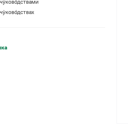
чу̀ково́дствами
чу̀ково́дствах
ыка