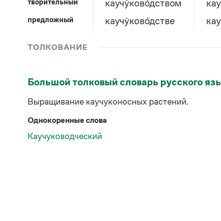
творительный
каучу̀ково́дством
кау
предложный
каучу̀ково́дстве
кау
ТОЛКОВАНИЕ
Большой толковый словарь русского яз
Выращивание каучуконосных растений.
Однокоренные слова
Каучуководческий