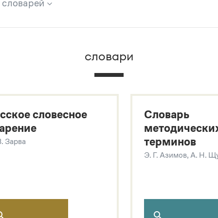
х словарей
брана вся информация из следующих словарей:
словари
х
сское словесное
Словарь
арение
методически
терминов
В. Зарва
Э. Г. Азимов, А. Н. 