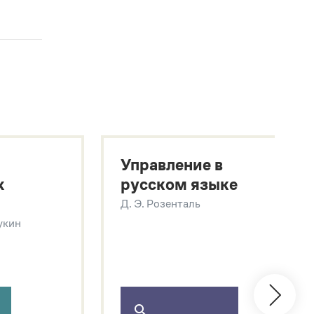
Управление в
х
русском языке
Д. Э. Розенталь
Щукин