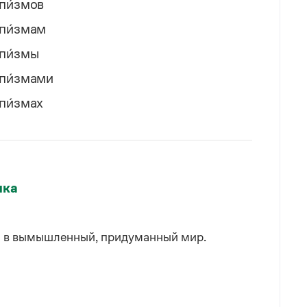
пи́змов
пи́змам
пи́змы
пи́змами
пи́змах
ыка
м в вымышленный, придуманный мир.