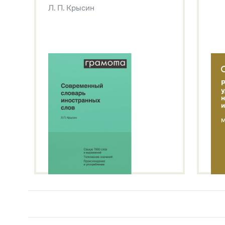
Л. П. Крысин
Л. П. Крысин
Звук – технология синтеза платформы
SaluteSpeech
Подробнее о метасловаре