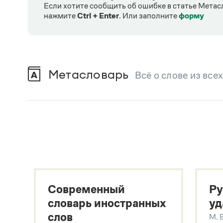
Если хотите сообщить об ошибке в статье Метас
нажмите
Ctrl + Enter
.
Или заполните
форму
Метасловарь
Всё о слове из все
В метасловаре Грамоты в удобном виде со
Русский орфографический словарь
В. В. Лопатин, О. Е. Иванова
Большой толковый словарь русского языка
Гл. ред. С. А. Кузнецов
Большой толковый словарь русских существительны
Л. Г. Бабенко
Современный
Ру
Большой толковый словарь русских глаголов
Л. Г. Бабенко
словарь иностранных
уд
Современный словарь иностранных слов
слов
М. 