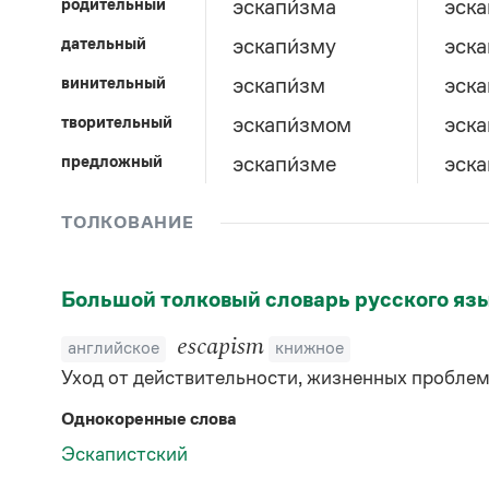
родительный
эскапи́зма
эска
дательный
эскапи́зму
эска
винительный
эскапи́зм
эска
творительный
эскапи́змом
эска
предложный
эскапи́зме
эска
ТОЛКОВАНИЕ
Большой толковый словарь русского яз
escapism
английское
книжное
Уход от действительности, жизненных пробле
Однокоренные слова
Эскапистский