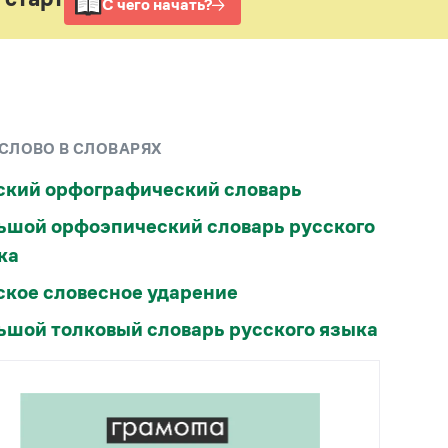
Рекомендуем
Учебник Грамоты
Правила русского языка: от азов до тонкостей
Интерактивные упражнения: от простого к
 СЛОВО В СЛОВАРЯХ
сложному
Скороговорки
ский орфографический словарь
ьшой орфоэпический словарь русского
Издательство
ка
Словари
ское словесное ударение
Научпоп
Учебники и справочники
ьшой толковый словарь русского языка
Все книги