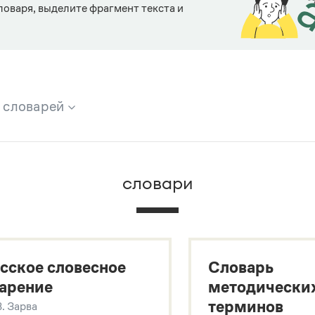
ловаря, выделите фрагмент текста и
х словарей
брана вся информация из следующих словарей:
словари
х
сское словесное
Словарь
арение
методически
терминов
В. Зарва