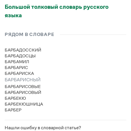
Статьи
Большой толковый словарь русского
Монологи
языка
Интервью
Лекции и подкасты
Рекомендуем
РЯДОМ В СЛОВАРЕ
Учебник Грамоты
БАРБАДОССКИЙ
БАРБАДОСЦЫ
БАРБАМИЛ
Правила русского языка: от азов до тонкостей
БАРБАРИС
Интерактивные упражнения: от простого к сложному
БАРБАРИСКА
Скороговорки
БАРБАРИСНЫЙ
БАРБАРИСОВЫЕ
БАРБАРИСОВЫЙ
Издательство
БАРБЕКЮ
БАРБЕКЮШНИЦА
Словари
БАРБЕР
Научпоп
Учебники и справочники
Все книги
Нашли ошибку в словарной статье?