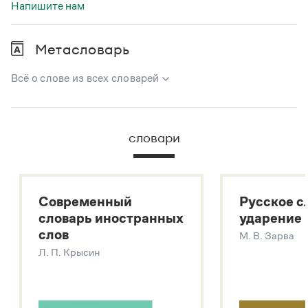
Напишите нам
Метасловарь
Всё о слове из всех словарей
В метасловаре Грамоты в удобном виде собрана вся
информация из следующих словарей:
словари
Русский орфографический словарь
Большой толковый словарь русского языка
Большой толковый словарь русских существительных
Современный
Русское с
Большой толковый словарь русских глаголов
словарь иностранных
ударение
Современный словарь иностранных слов
слов
М. В. Зарва
Звук – технология синтеза платформы
SaluteSpeech
Л. П. Крысин
Подробнее о метасловаре