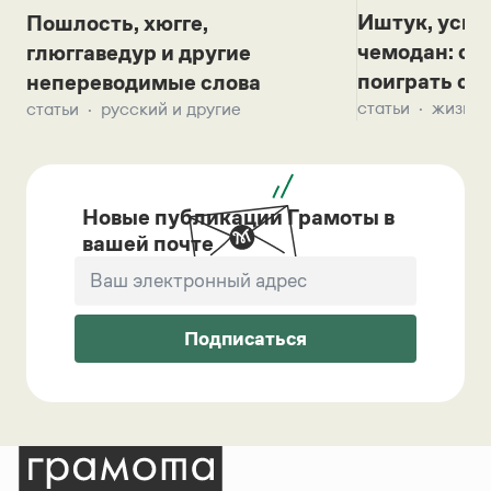
Иштук, уськ
Пошлость, хюгге,
чемодан: се
глюггаведур и другие
поиграть с д
непереводимые слова
статьи
жизнь 
статьи
русский и другие
Новые публикации Грамоты в
вашей почте
Подписаться