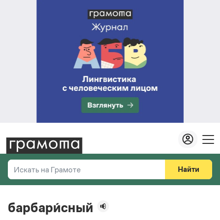
Найти
Искать на Грамоте
Везде
Справочная служба
барбари́сный