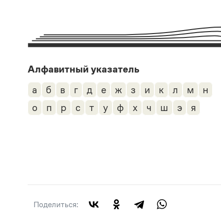
Алфавитный указатель
а
б
в
г
д
е
ж
з
и
к
л
м
н
о
п
р
с
т
у
ф
х
ч
ш
э
я
Поделиться: