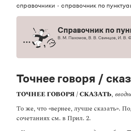
В. М
справочники
справочник по пунктуа
Большой универсальный словарь русского языка
Спр
Сл
Русский орфографический словарь
Реда
Русское словесное ударение
Современный словарь иностранных слов
Вс
Все
Справочник по пун
Словарь антонимов
Словарь методических терминов
В. М. Пахомов, В. В. Свинцов, И. В.
Словарь русских имён
Словарь синонимов
Словарь собственных имён
Словарь трудностей русского языка
Управление в русском языке
Словари русского языка как государственного
Точнее говоря / ска
ТОЧНЕЕ ГОВОРЯ / СКАЗАТЬ
,
вводн
То же, что «вернее, лучше сказать». П
сочетаниях см. в Прил. 2.