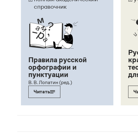
справочник
Ру
Правила русской
кр
орфографии и
те
пунктуации
дл
ий,
В. В. Лопатин (ред.)
Читать
Ч