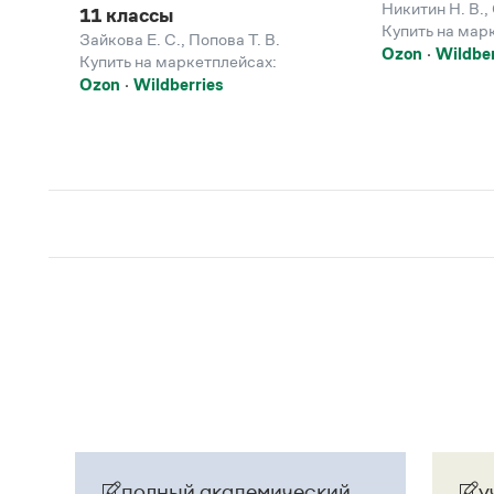
Никитин Н. В.
,
11 классы
Купить на мар
Зайкова Е. С.
,
Попова Т. В.
Ozon
Wildber
Купить на маркетплейсах:
Ozon
Wildberries
полный академический
у