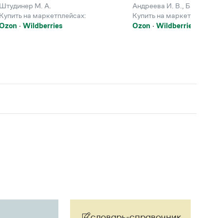
Штудинер М. А.
Андреева И. В.
,
Баско Н. 
Купить на маркетплейсах:
Купить на маркетплейсах
Ozon
Wildberries
Ozon
Wildberries
словарь-справочник