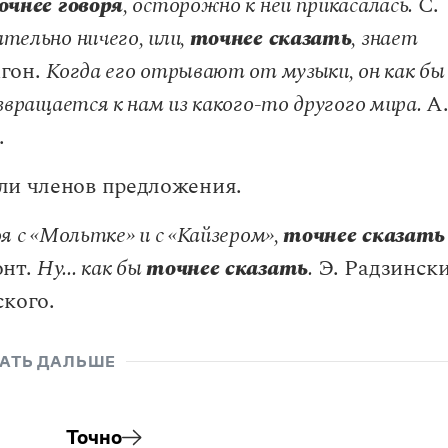
очнее говоря
, осторожно к ней прикасалась.
С.
ательно ничего, или,
точнее сказать
, знает
агон.
Когда его отрывают от музыки, он как бы
озвращается к нам из какого-то другого мира.
А
.
ли членов предложения.
я с «Мольтке» и с «Кайзером»,
точнее сказать
онт.
Ну... как бы
точнее сказать
.
Э. Радзински
ского.
АТЬ ДАЛЬШЕ
Точно