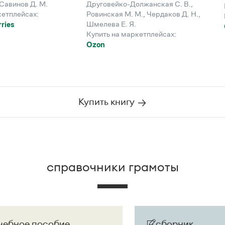
Савинов Д. М.
Друговейко-Должанская С. В.
,
кетплейсах:
Ровинская М. М.
,
Чердаков Д. Н.
,
Шмелева Е. Я.
ries
Купить на маркетплейсах:
Ozon
Купить книгу
справочники грамоты
чебное пособие
сборник