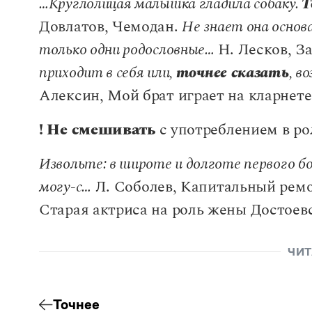
…Круглолицая малышка гладила собаку.
Т
Довлатов, Чемодан.
Не знает она основ
только одни родословные…
Н. Лесков, З
приходит в себя или,
точнее сказать
, в
Алексин, Мой брат играет на кларнете
! Не смешивать
с употреблением в ро
Извольте: в широте и долготе первого бо
могу-с…
Л. Соболев, Капитальный рем
Старая актриса на роль жены Достоев
ЧИТ
Точнее