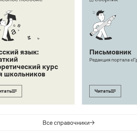
сский язык:
Письмовник
аткий
Редакция портала «Г
оретический курс
я школьников
итать
Читать
Все справочники