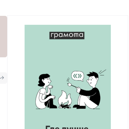
Рекомендуем
Учебник Грамоты
Правила русского языка: от азов до тонкостей
Интерактивные упражнения: от простого к
сложному
Скороговорки
Издательство
Словари
Научпоп
Учебники и справочники
Все книги