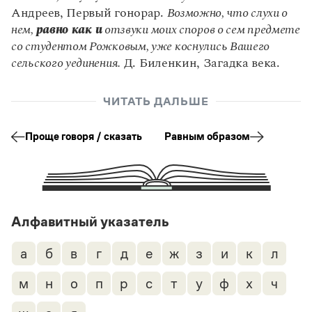
Управление в русском языке
Правила русской орфографии и пунктуации
Словари русского языка как государственного
Андреев, Первый гонорар.
Возможно, что слухи о
Словарь русских имён
(1956)
нем,
равно как и
отзвуки моих споров о сем предмете
Словарь методических терминов
со студентом Рожковым, уже коснулись Вашего
сельского уединения.
Д. Биленкин, Загадка века.
Справочники
Правила русской орфографии и пунктуации
ЧИТАТЬ ДАЛЬШЕ
Русский язык. Краткий теоретический курс
для школьников
Проще говоря / сказать
Равным образом
Письмовник
Справочник по пунктуации
Словарь-справочник трудностей
Справочник по фразеологии
Азбучные истины
Словарь-справочник непростые слова
Алфавитный указатель
Все справочники портала
а
б
в
г
д
е
ж
з
и
к
л
Журнал
м
н
о
п
р
с
т
у
ф
х
ч
Новости и события