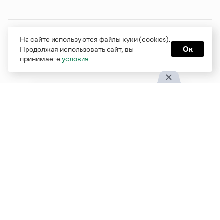
Грамота в соцсетях
На сайте используются файлы куки (cookies).
Продолжая использовать сайт, вы
Ок
принимаете
условия
Функционирует при финансовой поддержке Министерства
цифрового развития, связи и массовых коммуникаций
Российской Федерации
Перейти на старую версию
Грамоты
© Грамота.ru, 2000 – 2026
Свидетельство о регистрации СМИ: ЭЛ № ФС 77 - 84700,
выдано 10.02.2023
Дизайн — Мария Екимова /
Мотка