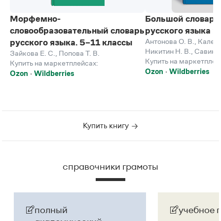
Морфемно-
Большой словарь
словообразовательный словарь
русского языка 
Антонова О. В.
,
Каленч
русского языка. 5–11 классы
Никитин Н. В.
,
Савинов
Зайкова Е. С.
,
Попова Т. В.
Купить на маркетплей
Купить на маркетплейсах:
Ozon
Wildberries
Ozon
Wildberries
Купить книгу
справочники грамоты
полный
учебное 