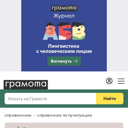
Найти
Искать на Грамоте
справочники
справочник по пунктуации
Везде
Справочная служба