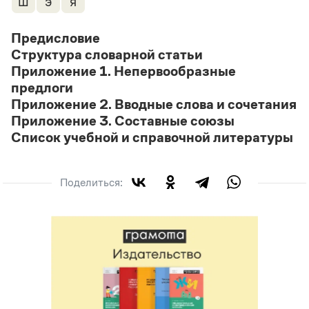
ш
э
я
Статьи
Монологи
Интервью
Предисловие
Лекции и подкасты
Структура словарной статьи
Рекомендуем
Приложение 1. Непервообразные
предлоги
Приложение 2. Вводные слова и сочетания
Учебник Грамоты
Приложение 3. Составные союзы
Список учебной и справочной литературы
Правила русского языка: от азов до тонкостей
Интерактивные упражнения: от простого к сложному
Скороговорки
Поделиться:
Издательство
Словари
Научпоп
Учебники и справочники
Все книги