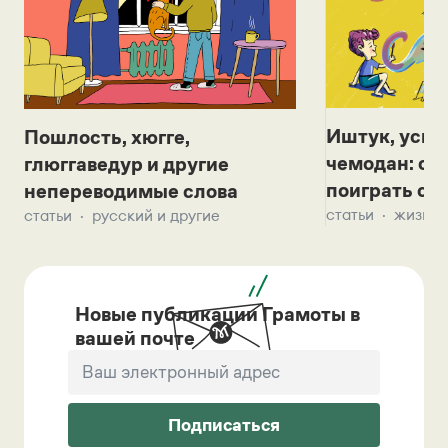
Иштук, уськ
Пошлость, хюгге,
чемодан: се
глюггаведур и другие
поиграть с д
непереводимые слова
статьи
жизнь 
статьи
русский и другие
Новые публикации Грамоты в
вашей почте
Подписаться