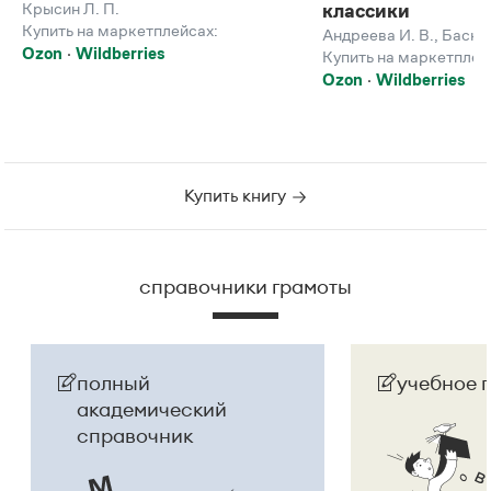
Крысин Л. П.
классики
Купить на маркетплейсах:
Андреева И. В.
,
Баско 
Ozon
Wildberries
Купить на маркетплей
Ozon
Wildberries
Купить книгу
справочники грамоты
полный
учебное 
академический
справочник