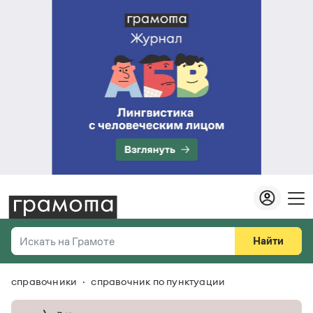
Найти
Искать на Грамоте
справочники
справочник по пунктуации
Везде
Справочная служба