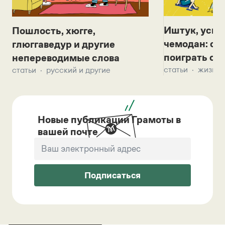
Иштук, уськ
Пошлость, хюгге,
чемодан: се
глюггаведур и другие
поиграть с д
непереводимые слова
статьи
жизнь 
статьи
русский и другие
Новые публикации Грамоты в
вашей почте
Подписаться