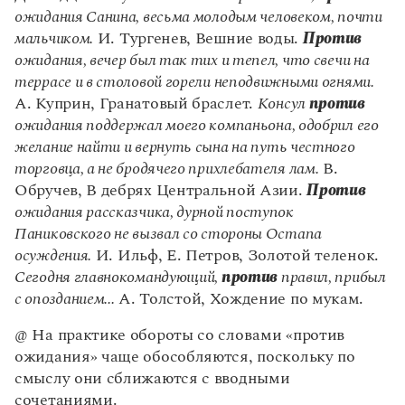
Управление в русском языке
Правила русской орфографии и пунктуации
Словари русского языка как государственного
ожидания Санина, весьма молодым человеком, почти
Словарь русских имён
(1956)
мальчиком.
И. Тургенев, Вешние воды.
Против
Словарь методических терминов
ожидания, вечер был так тих и тепел, что свечи на
террасе и в столовой горели неподвижными огнями.
Справочники
А. Куприн, Гранатовый браслет.
Консул
против
Правила русской орфографии и пунктуации
ожидания поддержал моего компаньона, одобрил его
Русский язык. Краткий теоретический курс
желание найти и вернуть сына на путь честного
для школьников
торговца, а не бродячего прихлебателя лам.
В.
Письмовник
Обручев, В дебрях Центральной Азии.
Против
Справочник по пунктуации
ожидания рассказчика, дурной поступок
Словарь-справочник трудностей
Справочник по фразеологии
Паниковского не вызвал со стороны Остапа
Азбучные истины
осуждения.
И. Ильф, Е. Петров, Золотой теленок.
Словарь-справочник непростые слова
Сегодня главнокомандующий,
против
правил, прибыл
Все справочники портала
с опозданием...
А. Толстой, Хождение по мукам.
@ На практике обороты со словами «против
ожидания» чаще обособляются, поскольку по
Журнал
смыслу они сближаются с вводными
Новости и события
сочетаниями.