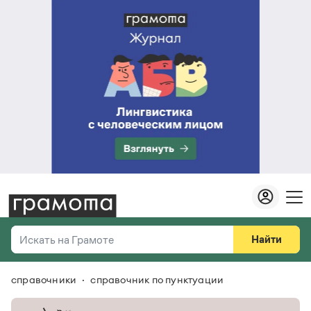
Найти
Искать на Грамоте
справочники
справочник по пунктуации
Везде
Справочная служба