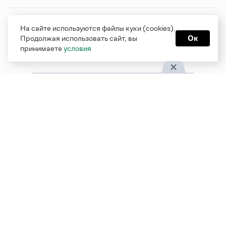
Грамота в соцсетях
На сайте используются файлы куки (cookies).
Продолжая использовать сайт, вы
Ок
принимаете
условия
Функционирует при финансовой поддержке Министерства
цифрового развития, связи и массовых коммуникаций
Российской Федерации
Перейти на старую версию
Грамоты
© Грамота.ru, 2000 – 2026
Свидетельство о регистрации СМИ: ЭЛ № ФС 77 - 84700,
выдано 10.02.2023
Дизайн — Мария Екимова /
Мотка
Реклама