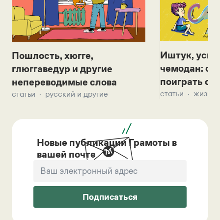
Иштук, уськ
Пошлость, хюгге,
чемодан: се
глюггаведур и другие
поиграть с д
непереводимые слова
статьи
жизнь 
статьи
русский и другие
Новые публикации Грамоты в
вашей почте
Подписаться