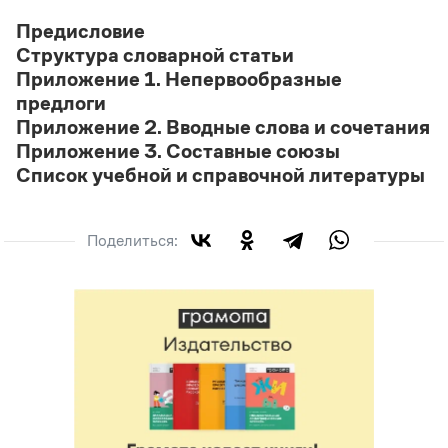
Статьи
Предисловие
Монологи
Интервью
Структура словарной статьи
Лекции и подкасты
Приложение 1. Непервообразные
Рекомендуем
предлоги
Приложение 2. Вводные слова и сочетания
Приложение 3. Составные союзы
Учебник Грамоты
Список учебной и справочной литературы
Правила русского языка: от азов до тонкостей
Интерактивные упражнения: от простого к сложному
Поделиться:
Скороговорки
Издательство
Словари
Научпоп
Учебники и справочники
Все книги