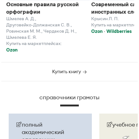
Основные правила русской
Современный сло
орфографии
иностранных сло
Шмелев А. Д.
,
Крысин Л. П.
Друговейко-Должанская С. В.
,
Купить на маркетплей
Ровинская М. М.
,
Чердаков Д. Н.
,
Ozon
Wildberries
Шмелева Е. Я.
Купить на маркетплейсах:
Ozon
Купить книгу
справочники грамоты
полный
учебное 
академический