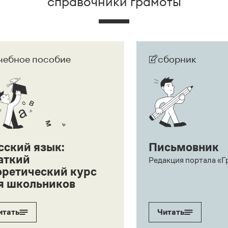
справочники грамоты
чебное пособие
сборник
сский язык:
Письмовник
аткий
Редакция портала «Г
оретический курс
я школьников
итать
Читать