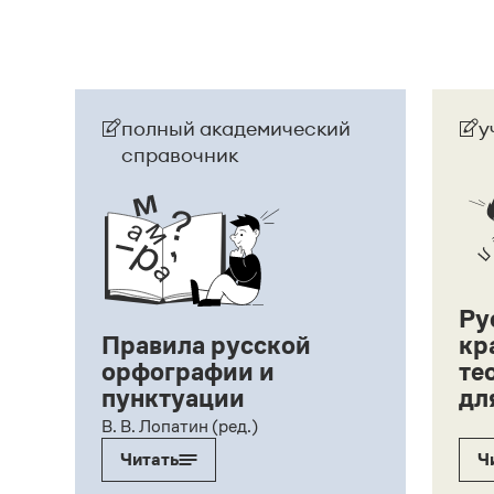
полный академический
у
справочник
Ру
Правила русской
кр
орфографии и
те
пунктуации
дл
ий,
В. В. Лопатин (ред.)
Читать
Ч