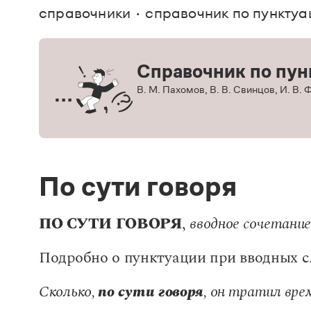
В. М
справочники
справочник по пунктуа
Большой универсальный словарь русского языка
Спр
Сл
Русский орфографический словарь
Реда
Русское словесное ударение
Современный словарь иностранных слов
Вс
Все
Справочник по пун
Словарь антонимов
Словарь методических терминов
В. М. Пахомов, В. В. Свинцов, И. В.
Словарь русских имён
Словарь синонимов
Словарь собственных имён
Словарь трудностей русского языка
Управление в русском языке
Словари русского языка как государственного
По сути говоря
ПО СУТИ ГОВОРЯ
,
вводное сочетани
Подробно о пунктуации при вводных с
Сколько,
по сути говоря
, он тратил вре