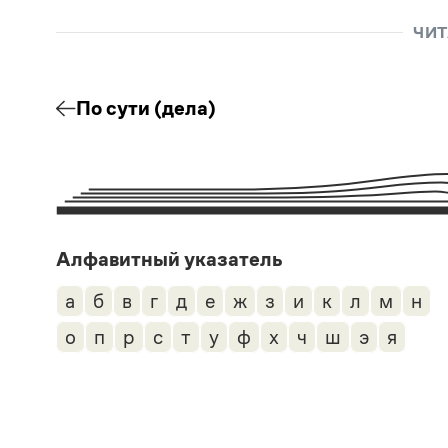
ЧИТ
По сути (дела)
Алфавитный указатель
а
б
в
г
д
е
ж
з
и
к
л
м
н
о
п
р
с
т
у
ф
х
ч
ш
э
я