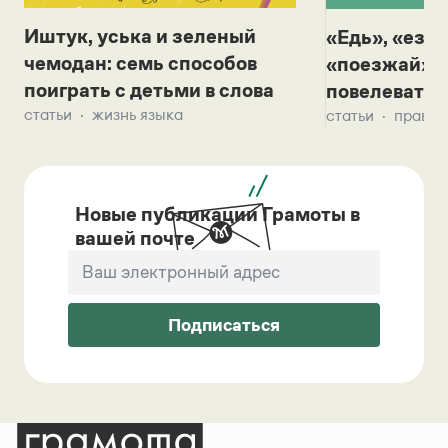
Иштук, уська и зеленый
«Едь», «езж
чемодан: семь способов
«поезжай»? 
поиграть с детьми в слова
повелевать 
статьи
жизнь языка
статьи
правил
Новые публикации Грамоты в
вашей почте
Подписаться