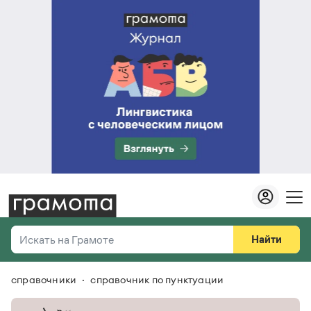
Найти
Искать на Грамоте
справочники
справочник по пунктуации
Везде
Справочная служба