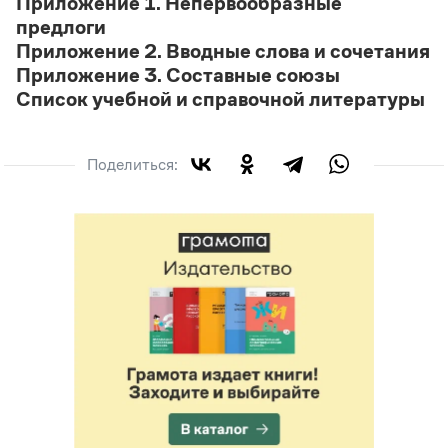
Приложение 1. Непервообразные
Статьи
предлоги
Монологи
Приложение 2. Вводные слова и сочетания
Интервью
Лекции и подкасты
Приложение 3. Составные союзы
Рекомендуем
Список учебной и справочной литературы
Поделиться:
Учебник Грамоты
Правила русского языка: от азов до тонкостей
Интерактивные упражнения: от простого к сложному
Скороговорки
Издательство
Словари
Научпоп
Учебники и справочники
Все книги