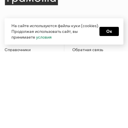
Рубрики
О проекте
На сайте используются файлы куки (cookies).
Продолжая использовать сайт, вы
Ок
Справочная служба
О портале
принимаете
условия
Словари
Команда
Справочники
Обратная связь
Библиотека
Реклама и партнерство
Журнал
Политика
конфиденциальности
Учебник
Пользовательское
Издательство
соглашение
Грамота в соцсетях