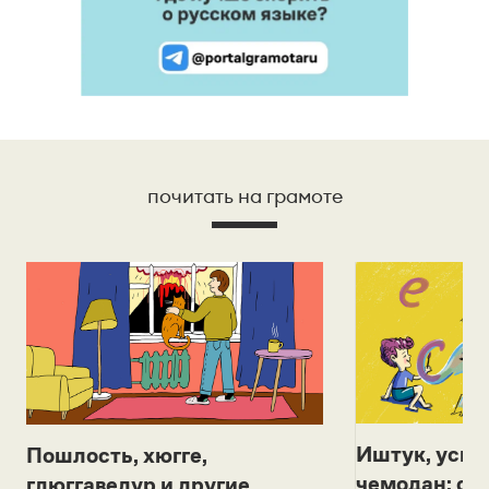
почитать на грамоте
Иштук, уськ
Пошлость, хюгге,
чемодан: се
глюггаведур и другие