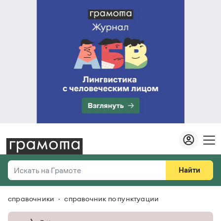
Найти
Искать на Грамоте
справочники
справочник по пунктуации
Везде
Справочная служба