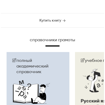
Купить книгу
справочники грамоты
полный
учебное 
академический
справочник
Русский я