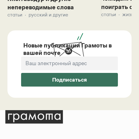
поиграть с д
непереводимые слова
статьи
жизнь 
статьи
русский и другие
Новые публикации Грамоты в
вашей почте
Подписаться