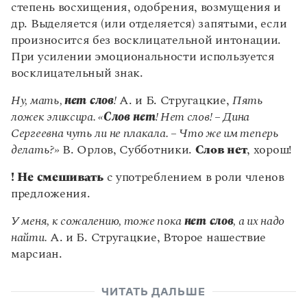
Управление в русском языке
Правила русской орфографии и пунктуации
степень восхищения, одобрения, возмущения и
Словари русского языка как государственного
Словарь русских имён
(1956)
др. Выделяется (или отделяется) запятыми, если
Словарь методических терминов
произносится без восклицательной интонации.
При усилении эмоциональности используется
Справочники
восклицательный знак.
Правила русской орфографии и пунктуации
Ну, мать,
нет слов
!
А. и Б. Стругацкие,
Пять
Русский язык. Краткий теоретический курс
ложек эликсира. «
Слов нет
! Нет слов! – Дина
для школьников
Сергеевна чуть ли не плакала. – Что же им теперь
Письмовник
Справочник по пунктуации
делать?»
В. Орлов, Субботники.
Слов нет
, хорош!
Словарь-справочник трудностей
Справочник по фразеологии
! Не смешивать
с употреблением в роли членов
Азбучные истины
предложения.
Словарь-справочник непростые слова
Все справочники портала
У меня, к сожалению, тоже пока
нет слов
, а их надо
найти.
А. и Б. Стругацкие, Второе нашествие
марсиан.
Журнал
ЧИТАТЬ ДАЛЬШЕ
Новости и события