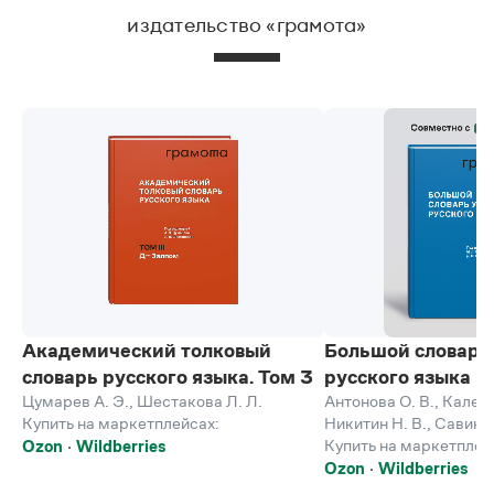
издательство «грамота»
Академический толковый
Большой словарь
словарь русского языка. Том 3
русского языка 
Цумарев А. Э.
,
Шестакова Л. Л.
Антонова О. В.
,
Каленч
Купить на маркетплейсах:
Никитин Н. В.
,
Савинов
Купить на маркетплей
Ozon
Wildberries
Ozon
Wildberries