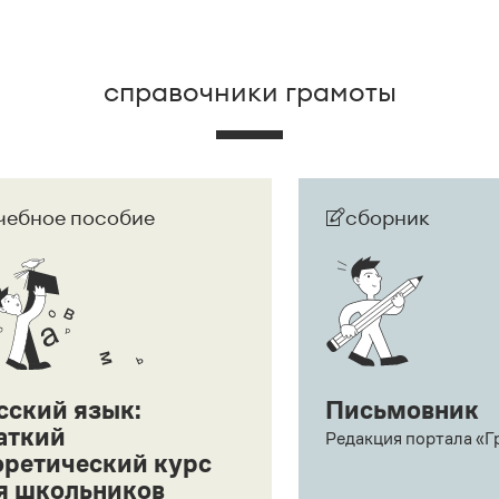
справочники грамоты
чебное пособие
сборник
сский язык:
Письмовник
аткий
Редакция портала «Г
оретический курс
я школьников