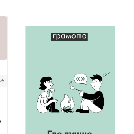
Рекомендуем
Учебник Грамоты
Правила русского языка: от азов до тонкостей
Интерактивные упражнения: от простого к
сложному
Скороговорки
Издательство
Словари
Научпоп
Учебники и справочники
Все книги
я