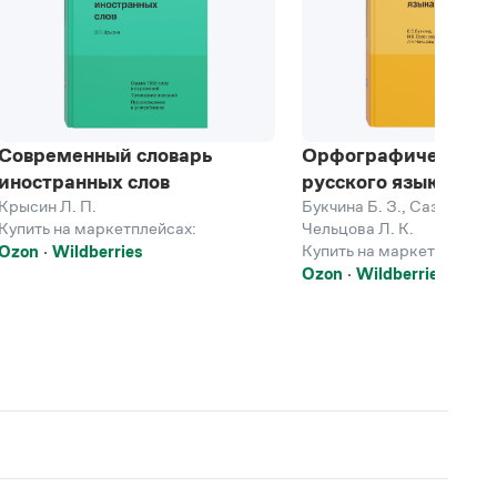
Современный словарь
Орфографический с
иностранных слов
русского языка
Крысин Л. П.
Букчина Б. З.
,
Сазонова И
Купить на маркетплейсах:
Чельцова Л. К.
Купить на маркетплейсах
Ozon
Wildberries
Ozon
Wildberries