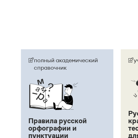
полный академический
у
справочник
Ру
Правила русской
кр
орфографии и
те
пунктуации
дл
ий,