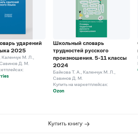
оварь ударений
Школьный словарь
зыка 2025
трудностей русского
,
Каленчук М. Л.
,
произношения. 5-11 классы
Савинов Д. М.
2024
кетплейсах:
Байкова Т. А.
,
Каленчук М. Л.
,
ries
Савинов Д. М.
Купить на маркетплейсах:
Ozon
Купить книгу