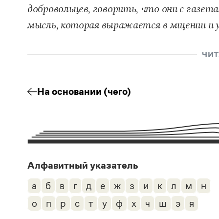
добровольцев, говорить, что они с газе
мысль, которая выражается в мщении и 
ЧИТ
На основании (чего)
Алфавитный указатель
а
б
в
г
д
е
ж
з
и
к
л
м
н
о
п
р
с
т
у
ф
х
ч
ш
э
я