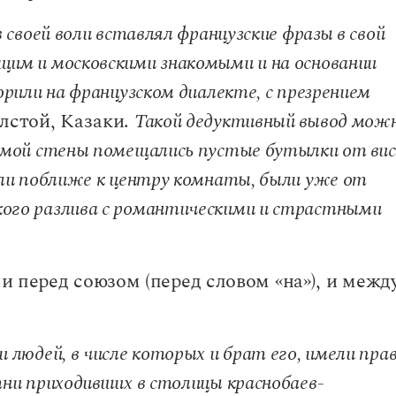
в своей воли вставлял французские фразы в свой
щим и московскими знакомыми и на основании
орили на французском диалекте, с презрением
лстой, Казаки.
Такой дедуктивный вывод мож
самой стены помещались пустые бутылки от вис
ояли поближе к центру комнаты, были уже от
кого разлива с романтическими и страстными
 перед союзом (перед словом «на»), и межд
 людей, в числе которых и брат его, имели прав
тни приходивших в столицы краснобаев-