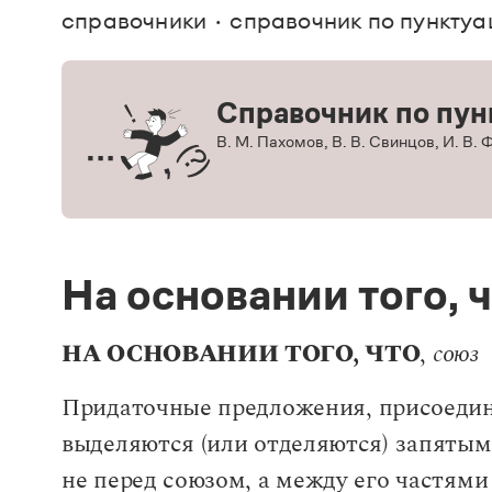
В. М
справочники
справочник по пунктуа
Большой универсальный словарь русского языка
Спр
Сл
Русский орфографический словарь
Реда
Русское словесное ударение
Современный словарь иностранных слов
Вс
Все
Справочник по пун
Словарь антонимов
Словарь методических терминов
В. М. Пахомов, В. В. Свинцов, И. В.
Словарь русских имён
Словарь синонимов
Словарь собственных имён
Словарь трудностей русского языка
Управление в русском языке
Словари русского языка как государственного
На основании того, 
НА ОСНОВАНИИ ТОГО, ЧТО
,
союз
Придаточные предложения, присоединя
выделяются (или отделяются) запятым
не перед союзом, а между его частями 