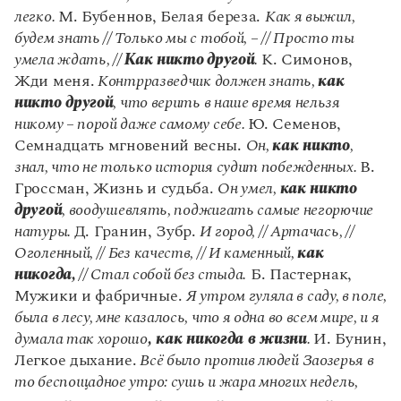
Управление в русском языке
Правила русской орфографии и пунктуации
Словари русского языка как государственного
легко.
М. Бубеннов, Белая береза.
Как я выжил,
Словарь русских имён
(1956)
будем знать // Только мы с тобой, – // Просто ты
Словарь методических терминов
умела ждать, //
Как никто
другой
.
К. Симонов,
Жди меня.
Контрразведчик должен знать,
как
Справочники
никто другой
, что верить в наше время нельзя
Правила русской орфографии и пунктуации
никому – порой даже самому себе.
Ю. Семенов,
Русский язык. Краткий теоретический курс
Семнадцать мгновений весны.
Он,
как никто
,
для школьников
знал, что не только история судит побежденных.
В.
Письмовник
Гроссман, Жизнь и судьба.
Он умел,
как никто
Справочник по пунктуации
другой
, воодушевлять, поджигать самые негорючие
Словарь-справочник трудностей
Справочник по фразеологии
натуры.
Д. Гранин, Зубр.
И город, // Артачась, //
Азбучные истины
Оголенный, // Без качеств, // И каменный,
как
Словарь-справочник непростые слова
никогда,
// Стал собой без стыда.
Б. Пастернак,
Все справочники портала
Мужики и фабричные.
Я утром гуляла в саду, в поле,
была в лесу, мне казалось, что я одна во всем мире, и я
думала так хорошо
, как никогда в жизни
.
И. Бунин,
Журнал
Легкое дыхание.
Всё было против людей Заозерья в
то беспощадное утро: сушь и жара многих недель,
Новости и события