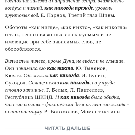
состояние залежи и направление ветра, влажность
Статьи
воздуха и низкий,
как никогда
прежде
, уровень
Монологи
Интервью
грунтовых вод.
Е. Парнов, Третий глаз Шивы.
Лекции и подкасты
Рекомендуем
Обороты «как нигде», «как никто», «как никогда»
и т. п., тесно связанные со сказуемым и не
имеющие при себе зависимых слов, не
обособляются.
Учебник Грамоты
Вильгельм ничего, кроме Дуни, не видел и не слышал.
Правила русского языка: от азов до тонкостей
Она понимала его
как никто
.
Ю. Тынянов,
Интерактивные упражнения: от простого к сложному
Кюхля.
Он служил
как никогда
.
И. Бунин,
Скороговорки
Суходол.
Солнце пекло
как никогда
, но у пруда
стояло затишье.
Г. Белых, Л. Пантелеев,
Республика ШКИД.
И
как никогда
было обидно,
Издательство
что его опыты – фактически девять лет его жизни –
пошли насмарку.
В. Богомолов, Момент истины.
Словари
Научпоп
Учебники и справочники
ЧИТАТЬ ДАЛЬШЕ
Все книги