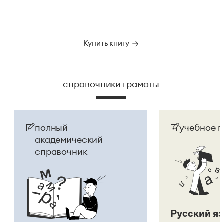
Купить книгу
справочники грамоты
полный
учебное 
академический
справочник
Русский я