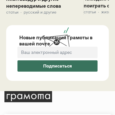
поиграть с д
непереводимые слова
статьи
жизнь 
статьи
русский и другие
Новые публикации Грамоты в
вашей почте
Подписаться