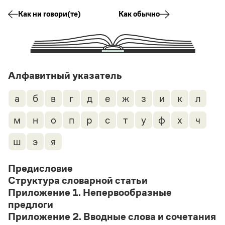
Как ни говори(те)
Как обычно
Алфавитный указатель
а
б
в
г
д
е
ж
з
и
к
л
м
н
о
п
р
с
т
у
ф
х
ч
ш
э
я
Предисловие
Структура словарной статьи
Приложение 1. Непервообразные
предлоги
Приложение 2. Вводные слова и сочетания