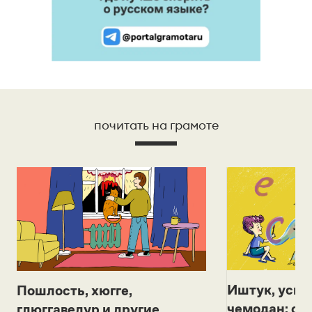
почитать на грамоте
Иштук, уськ
Пошлость, хюгге,
чемодан: се
глюггаведур и другие