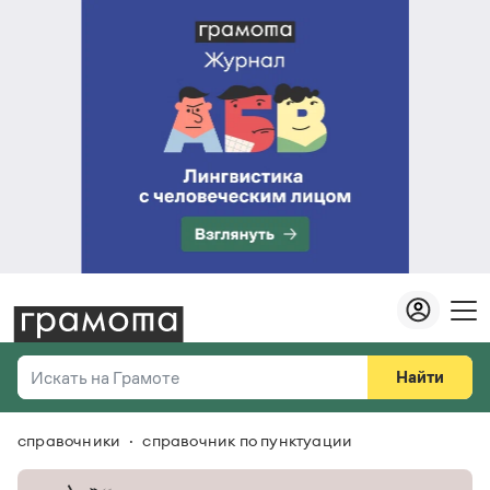
Найти
Искать на Грамоте
справочники
справочник по пунктуации
Везде
Справочная служба