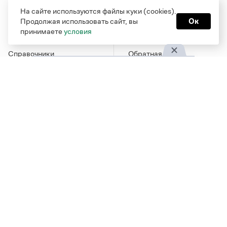
Рубрики
О проекте
На сайте используются файлы куки (cookies).
Продолжая использовать сайт, вы
Ок
Справочная служба
О портале
принимаете
условия
Словари
Команда
Справочники
Обратная связь
Библиотека
Реклама и партнерство
Журнал
Политика
конфиденциальности
Учебник
Пользовательское
Издательство
соглашение
Грамота в соцсетях