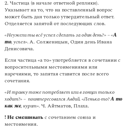
Управление в русском языке
Правила русской орфографии и пунктуации
2. Частица (в начале ответной реплики).
Словари русского языка как государственного
Словарь русских имён
(1956)
Указывает на то, что на поставленный вопрос
Словарь методических терминов
может быть дан только утвердительный ответ.
Отделяется запятой от последующих слов.
Справочники
«Неужели ты всё успел сделать за один день?» – «
А
Правила русской орфографии и пунктуации
то
, успел».
А. Солженицын, Один день Ивана
Русский язык. Краткий теоретический курс
Денисовича.
для школьников
Письмовник
Если частица «а то» употребляется в сочетании с
Справочник по пунктуации
вопросительными местоимениями или
Словарь-справочник трудностей
Справочник по фразеологии
наречиями, то запятая ставится после всего
Азбучные истины
сочетания.
Словарь-справочник непростые слова
Все справочники портала
«И травку тоже потребляет или в гонцах только
ходит?» – поинтересовался Авдий. «Ленька-то?
А то
как же
, курит».
Ч. Айтматов, Плаха.
Журнал
! Не смешивать
с сочетанием союза и
местоимения.
Новости и события