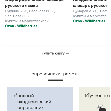
русского языка
словарь русского
Букчина Б. З.
,
Сазонова И. К.
,
Цумарев А. Э.
,
Шестак
Чельцова Л. К.
Купить на маркетплей
Купить на маркетплейсах:
Ozon
Wildberries
Ozon
Wildberries
Купить книгу
справочники грамоты
полный
учебное 
академический
справочник