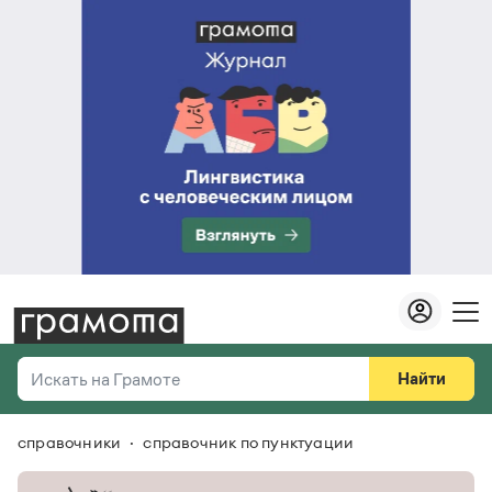
Найти
Искать на Грамоте
справочники
справочник по пунктуации
Везде
Справочная служба