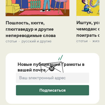
Иштук, уськ
Пошлость, хюгге,
чемодан: се
глюггаведур и другие
поиграть с д
непереводимые слова
статьи
жизнь 
статьи
русский и другие
Новые публикации Грамоты в
вашей почте
Подписаться