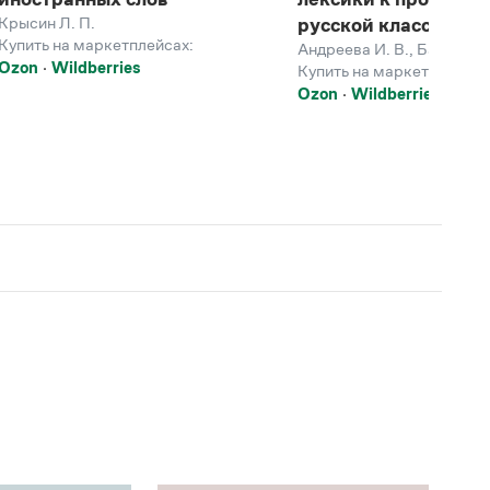
Крысин Л. П.
русской классики
Купить на маркетплейсах:
Андреева И. В.
,
Баско Н. 
Ozon
Wildberries
Купить на маркетплейсах
Ozon
Wildberries