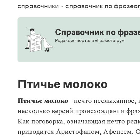
В. М
справочники
справочник по фразео
Большой универсальный словарь русского языка
Спр
Сл
Русский орфографический словарь
Реда
Русское словесное ударение
Современный словарь иностранных слов
Вс
Все
Справочник по фраз
Словарь антонимов
Словарь методических терминов
Редакция портала «Грамота.ру»
Словарь русских имён
Словарь синонимов
Словарь собственных имён
Словарь трудностей русского языка
Управление в русском языке
Словари русского языка как государственного
Птичье молоко
Птичье молоко
- нечто неслыханное,
несколько версий происхождения фразе
Как поговорка, означающая нечто редко
приводится Аристофаном, Афенеем, Ст