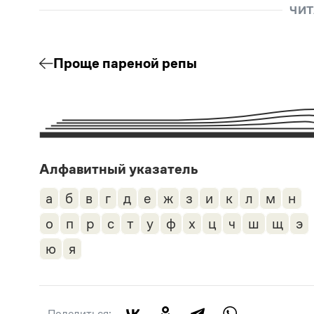
ЧИТ
Проще пареной репы
Алфавитный указатель
а
б
в
г
д
е
ж
з
и
к
л
м
н
о
п
р
с
т
у
ф
х
ц
ч
ш
щ
э
ю
я
Поделиться: