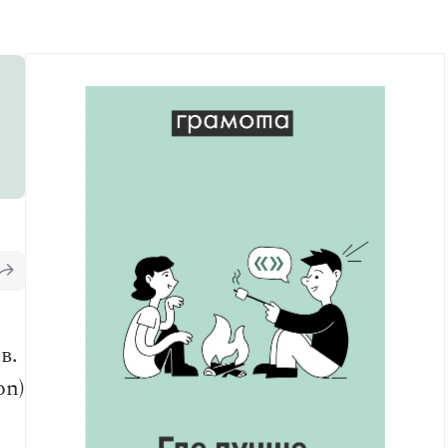
Рекомендуем
Учебник Грамоты
Правила русского языка: от азов до тонкостей
Интерактивные упражнения: от простого к
сложному
Скороговорки
Издательство
Словари
Научпоп
Учебники и справочники
Все книги
в.
on)