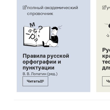
полный академический
у
справочник
Ру
Правила русской
кр
орфографии и
те
пунктуации
дл
ий,
В. В. Лопатин (ред.)
Читать
Ч