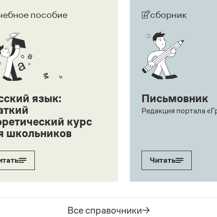
чебное пособие
сборник
сский язык:
Письмовник
аткий
Редакция портала «Г
оретический курс
я школьников
итать
Читать
Все справочники