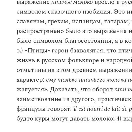
выражение
птичье молоко
вросло в рус
символом сказочного изобилия. Это и
славянам, грекам, испанцам, татарам
распространено было это выражение и
было символом благосостояния, а в ком
э.) «Птицы» герои бахвалятся, что пти
жизнь в русском фольклоре и народно
отметины на этом древнем выражении.
характер:
ему только птичьего молока 
жалуется». Доказать, что оборот
птичь
заимствование из другого, практическ
французы говорят:
il est nourri de lait de 
будто куры могут давать молоко; 4) в