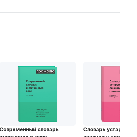
Современный словарь
Словарь устаревше
иностранных слов
лексики к произве