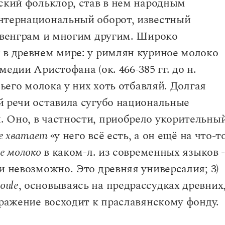
ский фольклор, став в нем народным
нтернациональный оборот, известный
, венграм и многим другим. Широко
 в древнем мире: у римлян куриное молоко
едии Аристофана (ок. 466-385 гг. до н.
чьего молока у них хоть отбавляй. Долгая
й речи оставила сугубо национальные
 Оно, в частности, приобрело укорительны
не хватает
«у него всё есть, а он ещё на что-т
е молоко
в каком-л. из современных языков 
и невозможно. Это древняя универсалия; 3)
poule
, основываясь на предрассудках древних
ыражение восходит к праславянскому фонду.